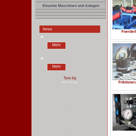
Einzelne Maschinen und Anlagen
News
Foerder
»
Mehr
»
Mehr
Friktione
Web Design