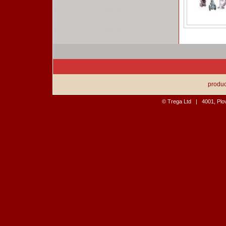
produc
© Trega Ltd | 4001, Plovd