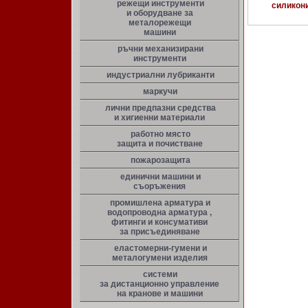
режещи инструменти
силикони
и оборудване за
металорежещи
машини
ръчни механизирани
инструменти
индустриални лубриканти
маркучи
лични предпазни средства
и хигиенни материали
работно място
защита и почистване
пожарозащита
единични машини и
съоръжения
промишлена арматура и
водопроводна арматура ,
фитинги и консумативи
за присъединяване
еластомерни-гумени и
металогумени изделия
системи
за дистанционно управление
на кранове и машини