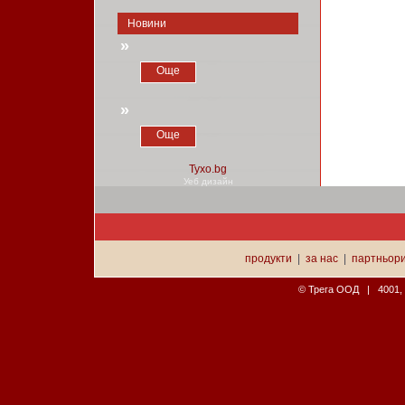
Новини
»
Още
»
Още
Уеб дизайн
продукти
|
за нас
|
партньор
© Трега ООД | 4001, П