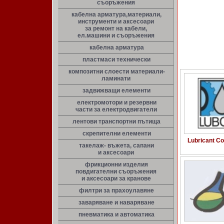
съоръжения
кабелна арматура,материали,
инструменти и аксесоари
за ремонт на кабели,
ел.машини и съоръжения
кабелна арматура
пластмаси технически
композитни слоести материали-
ламинати
задвижващи елементи
електромотори и резервни
части за електродвигатели
лентови транспортни пътища
скрепителни елементи
Lubricant C
такелаж- въжета, сапани
и аксесоари
фрикционни изделия
повдигателни съоръжения
и аксесоари за кранове
филтри за прахоулавяне
заваряване и наваряване
пневматика и автоматика