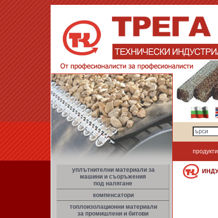
продукти
уплътнителни материали за
ИНД
машини и съоръжения
под налягане
компенсатори
топлоизолационни материали
за промишлени и битови