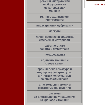
режещи инструменти
и оборудване за
контак
металорежещи
машини
ръчни механизирани
инструменти
индустриални лубриканти
маркучи
лични предпазни средства
и хигиенни материали
работно място
защита и почистване
пожарозащита
единични машини и
съоръжения
промишлена арматура и
водопроводна арматура ,
фитинги и консумативи
за присъединяване
еластомерни-гумени и
металогумени изделия
системи
за дистанционно управление
на кранове и машини