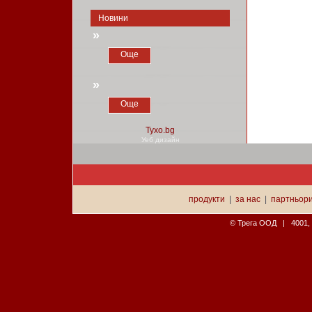
Новини
»
Още
»
Още
Уеб дизайн
продукти
|
за нас
|
партньор
© Трега ООД | 4001, П