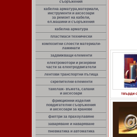
съоръжения
кабелна арматура,материали,
инструменти и аксесоари
за ремонт на кабели,
ел.машини и съоръжения
кабелна арматура
пластмаси технически
композитни слоести материали-
ламинати
задвижващи елементи
електромотори и резервни
части за електродвигатели
лентови транспортни пътища
скрепителни елементи
такелаж- въжета, сапани
и аксесоари
твърди 
фрикционни изделия
повдигателни съоръжения
и аксесоари за кранове
филтри за прахоулавяне
заваряване и наваряване
пневматика и автоматика