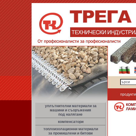
продукти
КОМП
уплътнителни материали за
ЛАМ
машини и съоръжения
под налягане
компенсатори
топлоизолационни материали
за промишлени и битови