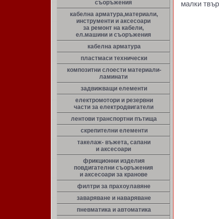
съоръжения
малки твър
кабелна арматура,материали,
инструменти и аксесоари
за ремонт на кабели,
ел.машини и съоръжения
кабелна арматура
пластмаси технически
композитни слоести материали-
ламинати
задвижващи елементи
електромотори и резервни
части за електродвигатели
лентови транспортни пътища
скрепителни елементи
такелаж- въжета, сапани
и аксесоари
фрикционни изделия
повдигателни съоръжения
и аксесоари за кранове
филтри за прахоулавяне
заваряване и наваряване
пневматика и автоматика