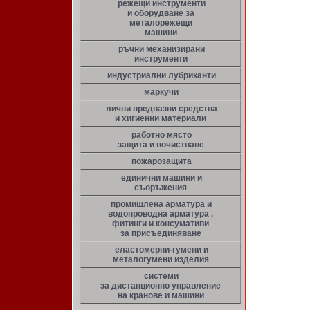
режещи инструменти
и оборудване за
металорежещи
машини
ръчни механизирани
инструменти
индустриални лубриканти
маркучи
лични предпазни средства
и хигиенни материали
работно място
защита и почистване
пожарозащита
единични машини и
съоръжения
промишлена арматура и
водопроводна арматура ,
фитинги и консумативи
за присъединяване
еластомерни-гумени и
металогумени изделия
системи
за дистанционно управление
на кранове и машини