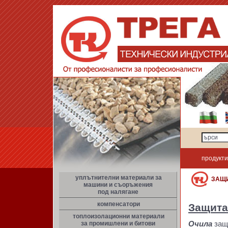
продукти
уплътнителни материали за
ЗАЩИ
машини и съоръжения
под налягане
компенсатори
Защита
топлоизолационни материали
за промишлени и битови
Очила
защ