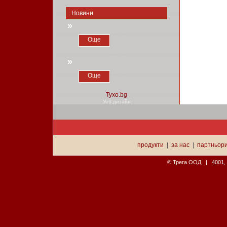
Новини
»
Още
»
Още
Уеб дизайн
продукти
|
за нас
|
партньор
© Трега ООД | 4001, П