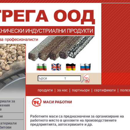
продукти
|
за нас
|
партньори
|
сертификати
|
полез
риали за
МАСИ РАБОТНИ
жения
е
ри
Работните маси са предназначени за организиране на
работното място в цеховете на производствените
материали
предприятията, автосервизите и др.
битови