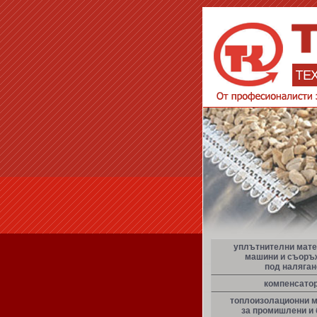
уплътнителни мате
машини и съоръ
под наляган
компенсато
топлоизолационни 
за промишлени и 