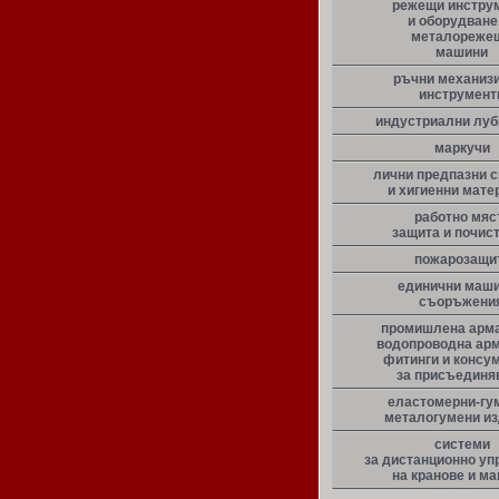
режещи инстру
и оборудване
металореже
машини
ръчни механиз
инструмент
индустриални луб
маркучи
лични предпазни 
и хигиенни мате
работно мяс
защита и почис
пожарозащи
единични маши
съоръжени
промишлена арма
водопроводна арм
фитинги и консу
за присъединя
еластомерни-гу
металогумени и
системи
за дистанционно уп
на кранове и м