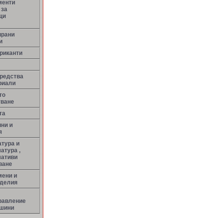
менти
 за
щи
ирани
и
риканти
средства
риали
то
тване
та
ни и
я
тура и
атура ,
мативи
ване
мени и
зделия
равление
ашини