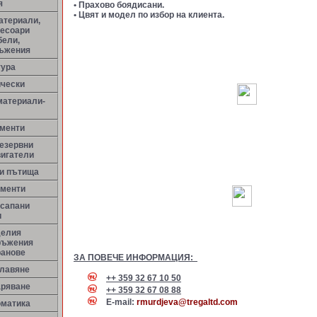
я
• Прахово боядисани.
• Цвят и модел по избор на клиента.
атериали,
сесоари
бели,
ръжения
тура
ически
материали-
менти
резервни
вигатели
ни пътища
ементи
 сапани
и
делия
ръжения
ранове
ЗА ПОВЕЧЕ ИНФОРМАЦИЯ:
улавяне
++ 359 32 67 10 50
аряване
++ 359 32 67 08 88
E-mail:
rmurdjeva@tregaltd.com
оматика