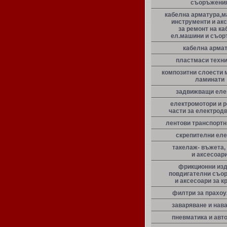
съоръжени
кабелна арматура,м
инструменти и ак
за ремонт на ка
ел.машини и съо
кабелна арма
пластмаси техн
композитни слоести 
ламинати
задвижващи еле
електромотори и 
части за електрод
лентови транспорт
скрепителни ел
такелаж- въжета,
и аксесоар
фрикционни из
повдигателни съо
и аксесоари за к
филтри за прахо
заваряване и нав
пневматика и авт