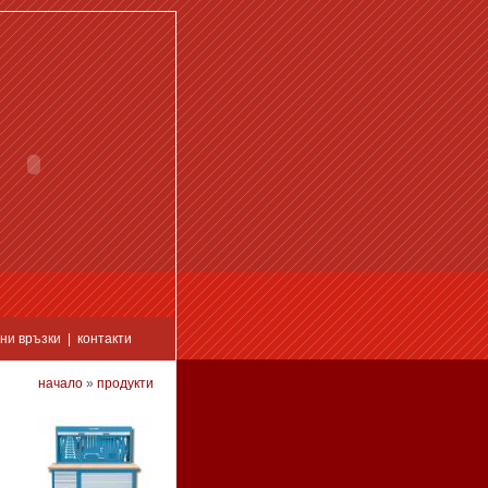
ни връзки
|
контакти
начало
»
продукти