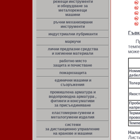
режещи инструменти
и оборудване за
металорежещи
машини
ръчни механизирани
инструменти
Гъвк
индустриални лубриканти
Прит
маркучи
темпе
лични предпазни средства
може 
и хигиенни материали
работно място
защита и почистване
Номи
пожарозащита
дебе
единични машини и
Толер
съоръжения
промишлена арматура и
Якост
водопроводна арматура ,
фитинги и консумативи
Проб
за присъединяване
напр
еластомерни-гумени и
Терм
металогумени изделия
пров
Темпе
системи
за дистанционно управление
Нали
на кранове и машини
Листи