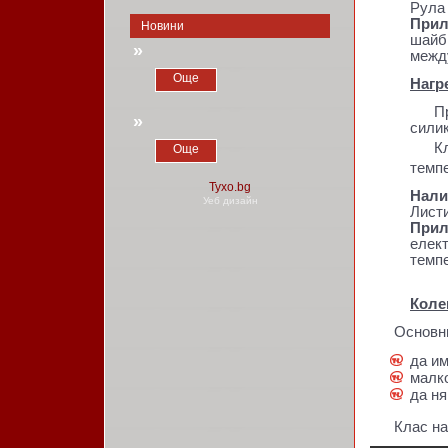
Рулa
Прил
Новини
шайби
»
межд
Още
Нагр
П
»
сили
Клас
Още
темпе
Нали
Уеб дизайн
Листи
Прил
елек
темпе
Коле
Основни
да и
малк
да н
Клас на т