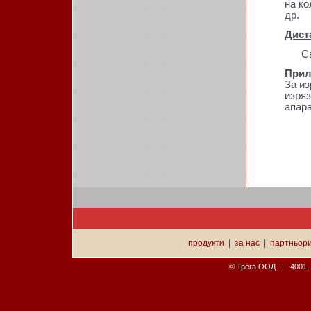
на ко
др.
Дист
Свър
Прил
За из
изряз
апара
продукти
|
за нас
|
партньор
© Трега ООД | 4001, П