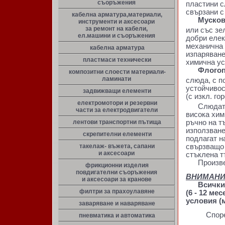
съоръжения
пластини с
свързани с
кабелна арматура,материали,
Мусков
инструменти и аксесоари
за ремонт на кабели,
или със зе
ел.машини и съоръжения
добри елек
механична 
кабелна арматура
изпаряване
пластмаси технически
химична уст
Флогоп
композитни слоести материали-
ламинати
слюда, с п
устойчивос
задвижващи елементи
(с изкл. го
електромотори и резервни
Слюдата и
части за електродвигатели
висока хим
ръчно на т
лентови транспортни пътища
използване
скрепителни елементи
подлагат н
свързващо 
такелаж- въжета, сапани
и аксесоари
стъклена т
Произвежд
фрикционни изделия
повдигателни съоръжения
ВНИМАНИ
и аксесоари за кранове
Всички
филтри за прахоулавяне
(6 - 12 ме
условия (
заваряване и наваряване
Спор
пневматика и автоматика