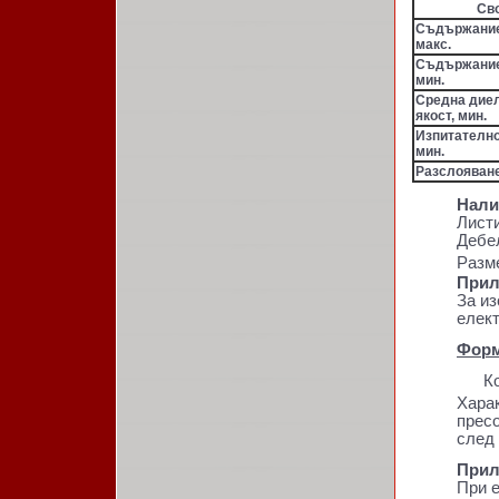
Св
Съдържание
макс.
Съдържание
мин.
Средна дие
якост, мин.
Изпитателно
мин.
Разслояване
Нали
Листи
Дебел
Разме
Прил
За и
елек
Форм
Коли
Харак
пресо
след 
Прил
При е