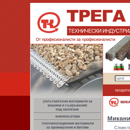
продукти
уплътнителни материали за
МИК
машини и съоръжения
под налягане
компенсатори
Микани
топлоизолационни материали
за промишлени и битови
Слоести л