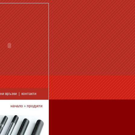
ни връзки
|
контакти
начало
»
продукти