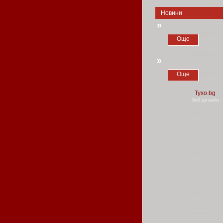
Новини
»
Още
»
Още
Уеб дизайн