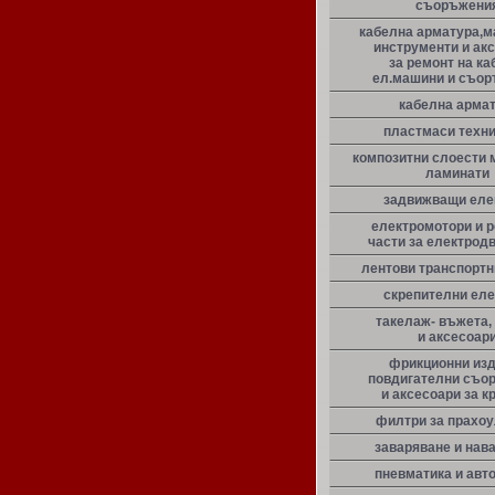
съоръжени
кабелна арматура,м
инструменти и ак
за ремонт на ка
ел.машини и съо
кабелна арма
пластмаси техн
композитни слоести 
ламинати
задвижващи еле
електромотори и 
части за електрод
лентови транспорт
скрепителни ел
такелаж- въжета,
и аксесоар
фрикционни из
повдигателни съо
и аксесоари за к
филтри за прахо
заваряване и нав
пневматика и авт