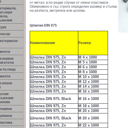
я
от метал, в по-редки случаи от някои пластмаси.
Обикновено е със строго определен размер и стъпка
атериали,
на резбата, метрична или цолова.
сесоари
бели,
ръжения
Шпилки DIN 975
тура
ически
материали-
Наименование
Размер
менти
Шпилка DIN 975, Zn
M 4 x 1000
резервни
Шпилка DIN 975, Zn
M 5 x 1000
вигатели
Шпилка DIN 975, Zn
M 6 x 1000
ни пътища
Шпилка DIN 975, Zn
M 8 x 1000
ементи
Шпилка DIN 975, Zn
M 10 x 1000
Шпилка DIN 975, Zn
M 12 x 1000
 сапани
Шпилка DIN 975, Zn
M 14 x 1000
и
Шпилка DIN 975, Zn
M 16 x 1000
делия
ръжения
Шпилка DIN 975, Black
M 16 x 1000
ранове
Шпилка DIN 975, Zn
M 18 x 1000
улавяне
Шпилка DIN 975, Zn
М 20 х 1000
аряване
Шпилка DIN 975, Black
М 20 х 1000
оматика
Шпилка DIN 975, Zn
М 22 х 1000