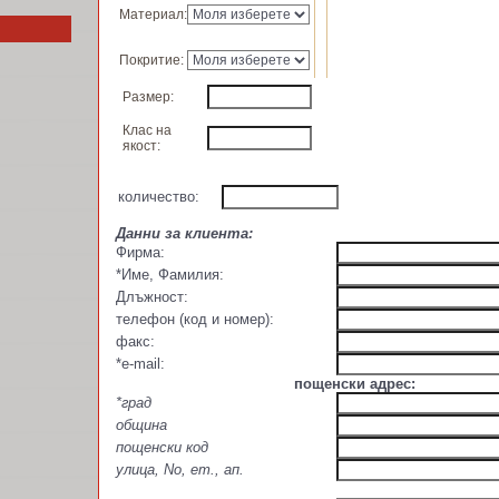
Материал:
Покритие:
Размер:
Клас на
якост:
количество:
Данни за клиента:
Фирма:
*Име, Фамилия:
Длъжност:
телефон (код и номер):
факс:
*e-mail:
пощенски адрес:
*град
община
пощенски код
улица, No, ет., ап.