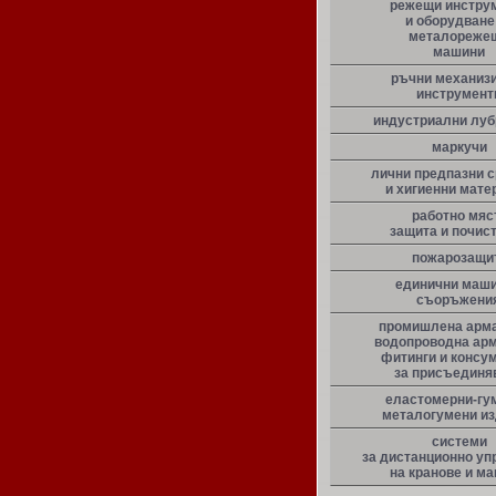
режещи инстру
и оборудване
металореже
машини
ръчни механиз
инструмент
индустриални луб
маркучи
лични предпазни 
и хигиенни мате
работно мяс
защита и почис
пожарозащи
единични маши
съоръжени
промишлена арма
водопроводна арм
фитинги и консу
за присъединя
еластомерни-гу
металогумени и
системи
за дистанционно уп
на кранове и м