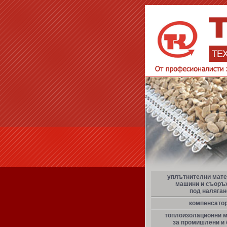
уплътнителни мате
машини и съоръ
под наляган
компенсато
топлоизолационни 
за промишлени и 