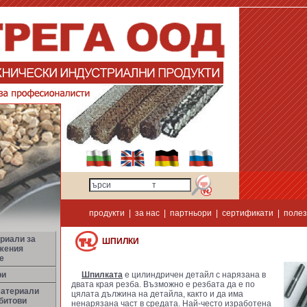
продукти
|
за нас
|
партньори
|
сертификати
|
полез
риали за
ШПИЛКИ
жения
е
ри
Шпилката
е цилиндричен детайл с нарязана в
двата края резба. Възможно е резбата да е по
материали
цялата дължина на детайла, както и да има
битови
ненарязана част в средата. Най-често изработена