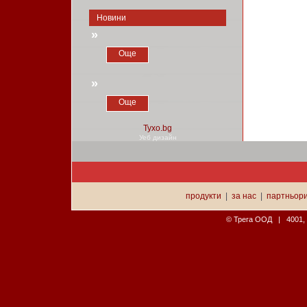
Новини
»
Още
»
Още
Уеб дизайн
продукти
|
за нас
|
партньор
© Трега ООД | 4001, П