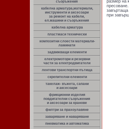
размер на 
съоръжения
пресоване.
кабелна арматура,материали,
завъртаща 
инструменти и аксесоари
при завърш
за ремонт на кабели,
ел.машини и съоръжения
кабелна арматура
пластмаси технически
композитни слоести материали-
ламинати
задвижващи елементи
електромотори и резервни
части за електродвигатели
лентови транспортни пътища
скрепителни елементи
такелаж- въжета, сапани
и аксесоари
фрикционни изделия
повдигателни съоръжения
и аксесоари за кранове
филтри за прахоулавяне
заваряване и наваряване
пневматика и автоматика