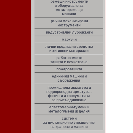
режещи инструменти
и оборудване за
металорежещи
машини
ръчни механизирани
инструменти
индустриални лубриканти
маркучи
лични предпазни средства
и хигиенни материали
работно място
защита и почистване
пожарозащита
единични машини и
съоръжения
промишлена арматура и
водопроводна арматура ,
фитинги и консумативи
за присъединяване
еластомерни-гумени и
металогумени изделия
системи
за дистанционно управление
на кранове и машини