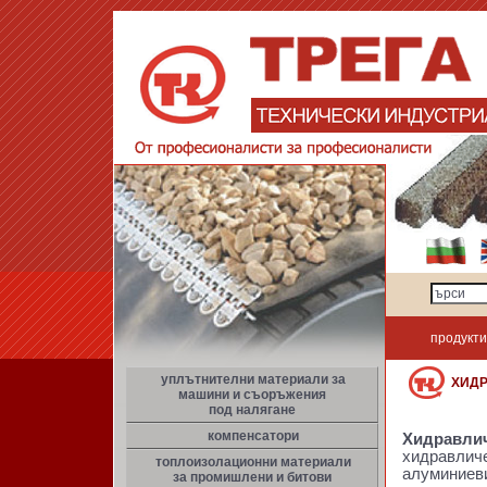
продукти
уплътнителни материали за
ХИД
машини и съоръжения
под налягане
компенсатори
Хидравлич
хидравличе
топлоизолационни материали
алуминиеви
за промишлени и битови