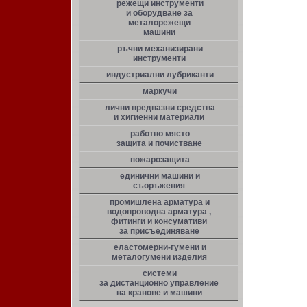
режещи инструменти
и оборудване за
металорежещи
машини
ръчни механизирани
инструменти
индустриални лубриканти
маркучи
лични предпазни средства
и хигиенни материали
работно място
защита и почистване
пожарозащита
единични машини и
съоръжения
промишлена арматура и
водопроводна арматура ,
фитинги и консумативи
за присъединяване
еластомерни-гумени и
металогумени изделия
системи
за дистанционно управление
на кранове и машини