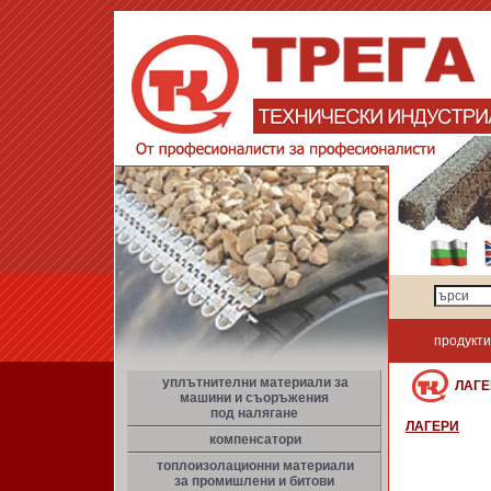
продукти
уплътнителни материали за
ЛАГ
машини и съоръжения
под налягане
ЛАГЕРИ
компенсатори
топлоизолационни материали
за промишлени и битови