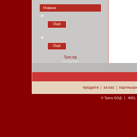
Новини
»
Още
»
Още
Уеб дизайн
продукти
|
за нас
|
партньор
© Трега ООД | 4001, П