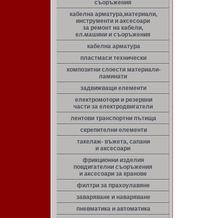
съоръжения
кабелна арматура,материали,
инструменти и аксесоари
за ремонт на кабели,
ел.машини и съоръжения
кабелна арматура
пластмаси технически
композитни слоести материали-
ламинати
задвижващи елементи
електромотори и резервни
части за електродвигатели
лентови транспортни пътища
скрепителни елементи
такелаж- въжета, сапани
и аксесоари
фрикционни изделия
повдигателни съоръжения
и аксесоари за кранове
филтри за прахоулавяне
заваряване и наваряване
пневматика и автоматика