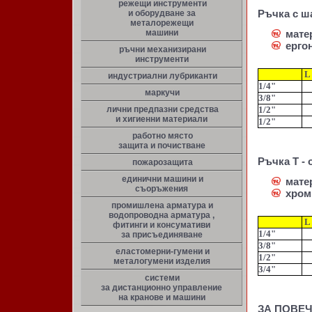
режещи инструменти
и оборудване за
Ръчка с ш
металорежещи
машини
мате
ерго
ръчни механизирани
инструменти
L
индустриални лубриканти
1/4"
маркучи
3/8"
лични предпазни средства
1/2"
и хигиенни материали
1/2"
работно място
защита и почистване
Ръчка Т - 
пожарозащита
единични машини и
мате
съоръжения
хром
промишлена арматура и
водопроводна арматура ,
L
фитинги и консумативи
1/4"
за присъединяване
3/8"
еластомерни-гумени и
1/2"
металогумени изделия
3/4"
системи
за дистанционно управление
на кранове и машини
ЗА ПОВЕ