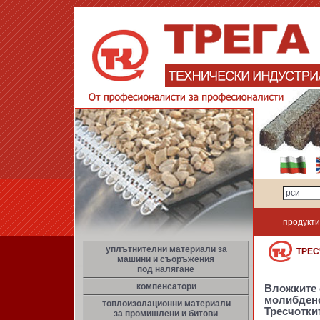
продукти
уплътнителни материали за
ТРЕС
машини и съоръжения
под налягане
компенсатори
Вложките 
молибдено
топлоизолационни материали
Тресчотки
за промишлени и битови