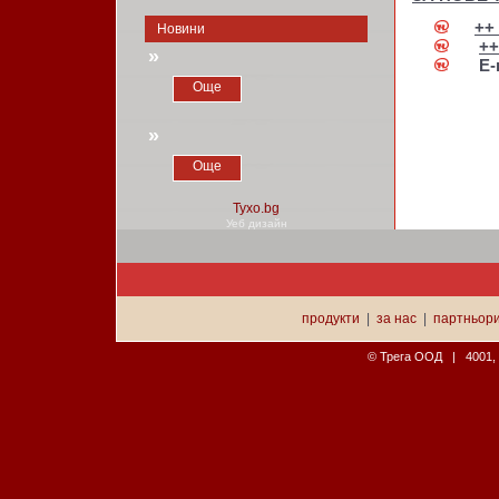
++ 
Новини
++
»
E-
Още
»
Още
Уеб дизайн
продукти
|
за нас
|
партньор
© Трега ООД | 4001, П