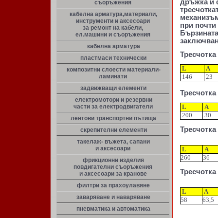
дръжка и 
съоръжения
тресчоткат
кабелна арматура,материали,
механизъм 
инструменти и аксесоари
при почти
за ремонт на кабели,
Бързината 
ел.машини и съоръжения
заключван
кабелна арматура
Тресчотка
пластмаси технически
L
A
композитни слоести материали-
ламинати
146
23
задвижващи елементи
Тресчотка
електромотори и резервни
части за електродвигатели
L
A
200
30
лентови транспортни пътища
Тресчотка
скрепителни елементи
такелаж- въжета, сапани
и аксесоари
L
A
260
36
фрикционни изделия
повдигателни съоръжения
Тресчотка
и аксесоари за кранове
филтри за прахоулавяне
L
A
заваряване и наваряване
58
63,5
пневматика и автоматика