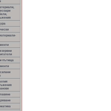
я
атериали,
сесоари
бели,
ръжения
тура
ически
материали-
менти
резервни
вигатели
ни пътища
ементи
 сапани
и
делия
ръжения
ранове
улавяне
аряване
оматика