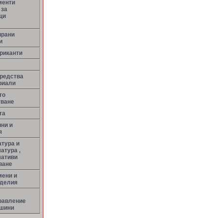
менти
 за
щи
ирани
и
риканти
средства
риали
то
тване
та
ни и
я
тура и
атура ,
мативи
ване
мени и
зделия
равление
ашини