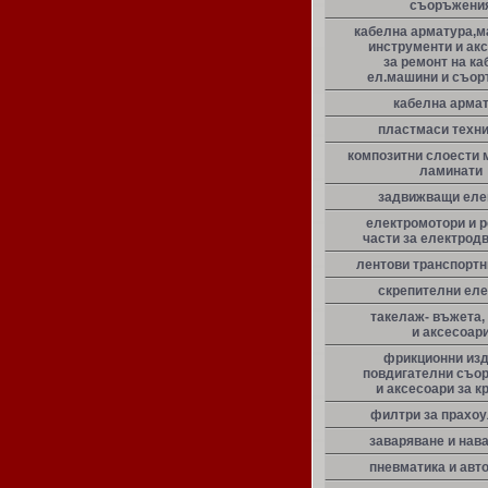
съоръжени
кабелна арматура,м
инструменти и ак
за ремонт на ка
ел.машини и съо
кабелна арма
пластмаси техн
композитни слоести 
ламинати
задвижващи еле
електромотори и 
части за електрод
лентови транспорт
скрепителни ел
такелаж- въжета,
и аксесоар
фрикционни из
повдигателни съо
и аксесоари за к
филтри за прахо
заваряване и нав
пневматика и авт