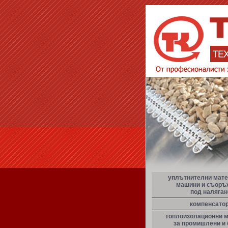
уплътнителни мате
машини и съоръ
под наляган
компенсато
топлоизолационни 
за промишлени и 