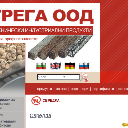
продукти
|
за нас
|
партньори
|
сертификати
|
полез
риали за
СВРЕДЛА
жения
е
ри
Свредла
материали
битови