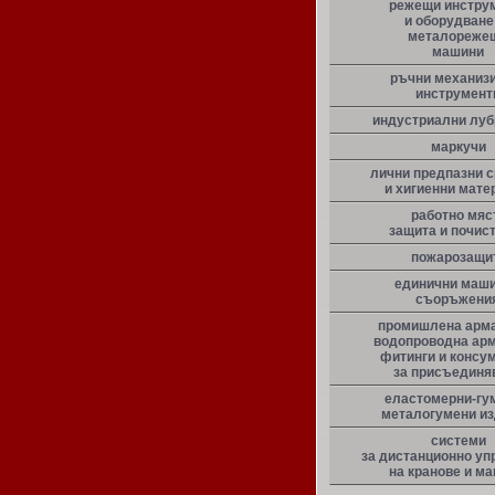
режещи инстру
и оборудване
металореже
машини
ръчни механиз
инструмент
индустриални луб
маркучи
лични предпазни 
и хигиенни мате
работно мяс
защита и почис
пожарозащи
единични маши
съоръжени
промишлена арма
водопроводна арм
фитинги и консу
за присъединя
еластомерни-гу
металогумени и
системи
за дистанционно уп
на кранове и м