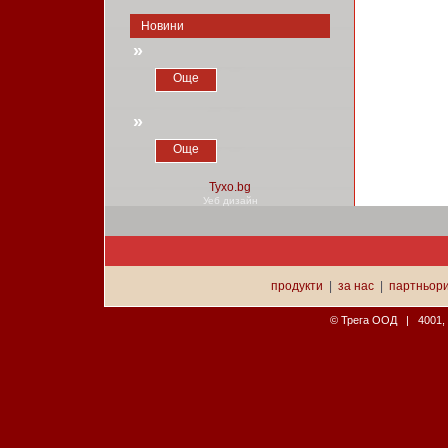
Новини
»
Още
»
Още
Уеб дизайн
продукти
|
за нас
|
партньор
© Трега ООД | 4001, П