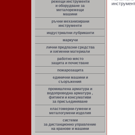
режещи инструменти
инструмент
и оборудване за
металорежещи
машини
ръчни механизирани
инструменти
индустриални лубриканти
маркучи
лични предпазни средства
и хигиенни материали
работно място
защита и почистване
пожарозащита
единични машини и
съоръжения
промишлена арматура и
водопроводна арматура ,
фитинги и консумативи
за присъединяване
еластомерни-гумени и
металогумени изделия
системи
за дистанционно управление
на кранове и машини