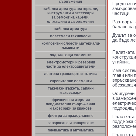
съоръжения
Предназнач
замърсяван
кабелна арматура,материали,
инструменти и аксесоари
частици.
за ремонт на кабели,
ел.машини и съоръжения
Разтворът 
баланс на 
кабелна арматура
Душът за о
пластмаси технически
да бъде ле
композитни слоести материали-
ламинати
Палатката 
задвижващи елементи
конструкци
утайник.
електромотори и резервни
части за електродвигатели
Има систем
лентови транспортни пътища
глави или 
впръскване
скрепителни елементи
обеззаразя
такелаж- въжета, сапани
и аксесоари
Осигурени 
в замърсен
фрикционни изделия
електричес
повдигателни съоръжения
подходящ к
и аксесоари за кранове
филтри за прахоулавяне
Палатката 
поддържа о
заваряване и наваряване
разположен
пневматика и автоматика
Палатката 