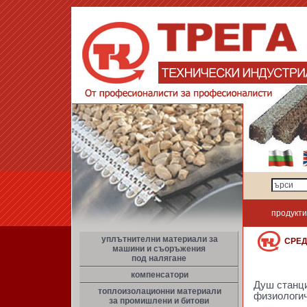
продукти
уплътнителни материали за
СРЕ
машини и съоръжения
под налягане
компенсатори
Душ станци
топлоизолационни материали
физиологич
за промишлени и битови