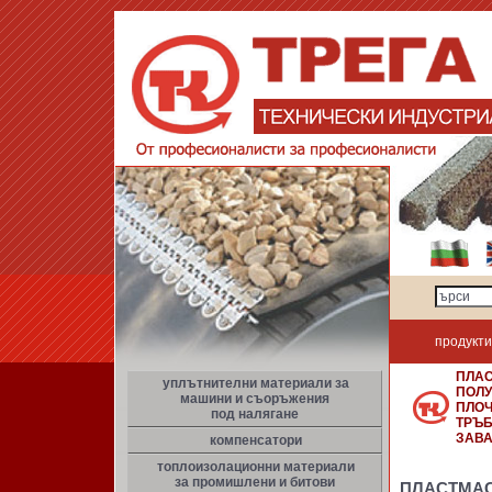
продукти
ПЛАС
уплътнителни материали за
ПОЛУ
машини и съоръжения
ПЛОЧ
под налягане
ТРЪБ
ЗАВ
компенсатори
топлоизолационни материали
за промишлени и битови
ПЛАСТМА