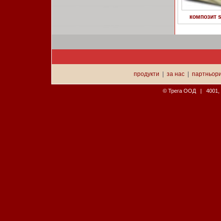
композит s
продукти
|
за нас
|
партньор
© Трега ООД | 4001, П