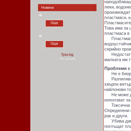
наподобяващи
леки, водоне
Новини
произвеждат 
»
пластмаси, к
Пластмасите 
Още
Това има за 
пластмаса в 
»
Пластмасите
водоустойчив
Още
серийно прои
Недостатъци
Уеб дизайн
малката им т
Проблеми с
Не е биораз
Разпилява се
хвърли вятър
найлонови то
Не може да 
използват за
Токсична е.
Определени в
рак и други.
Убива дивия
поглъщат пла