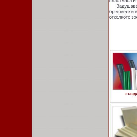
пластмаса и 
Задушава ок
бреговете и 
отколкото зо
станд