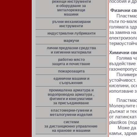
пособия и др
режещи инструменти
и оборудване за
Физични св
металорежещи
машини
Пластмасите 
пъти по-малк
ръчни механизирани
инструменти
голямата зд
за замяна на
индустриални лубриканти
електроизола
маркучи
термоустойч
лични предпазни средства
Химични сво
и хигиенни материали
Голяма част
работно място
въздействие 
защита и почистване
газонепропус
пожарозащита
Полимерните
единични машини и
устойчивост.
съоръжения
киселини, ос
промишлена арматура и
използване з
водопроводна арматура ,
фитинги и консумативи
Пластмасит
за присъединяване
Молекулите и
еластомерни-гумени и
дължат и те
металогумени изделия
от латинскат
plastikos (п
системи
за дистанционно управление
Може да се 
на кранове и машини
камък, здрав