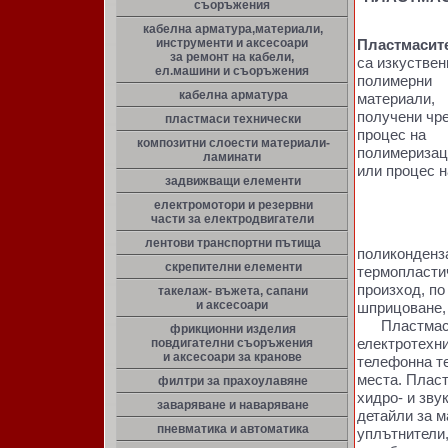
съоръжения
кабелна арматура,материали,
инструменти и аксесоари
Пластмасит
за ремонт на кабели,
са изкуствен
ел.машини и съоръжения
полимерни
кабелна арматура
материали,
получени чр
пластмаси технически
процес на
композитни слоести материали-
полимеризац
ламинати
или процес н
задвижващи елементи
електромотори и резервни
части за електродвигатели
лентови транспортни пътища
поликонденза
скрепителни елементи
термопласти
произход, по
такелаж- въжета, сапани
и аксесоари
шприцоване, 
Пластмасите
фрикционни изделия
електротехни
повдигателни съоръжения
и аксесоари за кранове
телефонна те
места. Пласт
филтри за прахоулавяне
хидро- и зву
заваряване и наваряване
детайли за м
пневматика и автоматика
уплътнители,