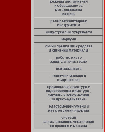
режещи инструменти
и оборудване за
металорежещи
машини
ръчни механизирани
инструменти
индустриални лубриканти
маркучи
лични предпазни средства
и хигиенни материали
работно място
защита и почистване
пожарозащита
единични машини и
съоръжения
промишлена арматура и
водопроводна арматура ,
фитинги и консумативи
за присъединяване
еластомерни-гумени и
металогумени изделия
системи
за дистанционно управление
на кранове и машини