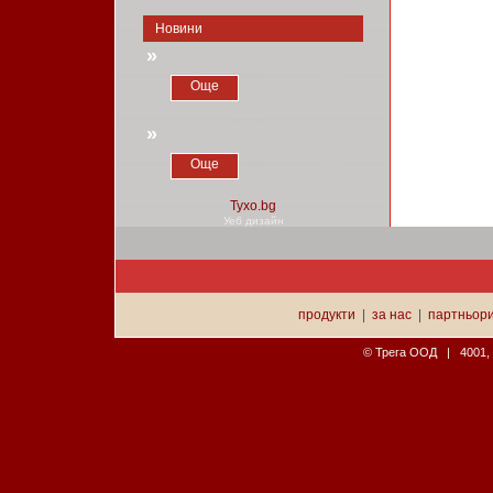
Новини
»
Още
»
Още
Уеб дизайн
продукти
|
за нас
|
партньор
© Трега ООД | 4001, П