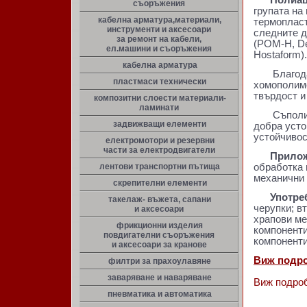
Полиац
съоръжения
групата на
кабелна арматура,материали,
термопласт
инструменти и аксесоари
следните д
за ремонт на кабели,
(POM-H, De
ел.машини и съоръжения
Hostaform).
кабелна арматура
Благодаре
пластмаси технически
хомополиме
твърдост и
композитни слоести материали-
ламинати
Съполимери
задвижващи елементи
добра усто
устойчивос
електромотори и резервни
части за електродвигатели
Приложе
лентови транспортни пътища
обработка 
механични 
скрепителни елементи
Употреб
такелаж- въжета, сапани
черупки; в
и аксесоари
храпови ме
фрикционни изделия
компоненти
повдигателни съоръжения
компоненти
и аксесоари за кранове
Виж подро
филтри за прахоулавяне
заваряване и наваряване
Виж подро
пневматика и автоматика