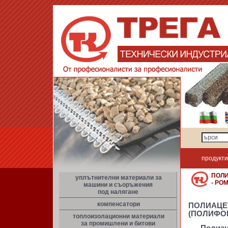
продукти
ПОЛИ
уплътнителни материали за
- PО
машини и съоръжения
под налягане
компенсатори
ПОЛИАЦЕ
(ПОЛИФО
топлоизолационни материали
за промишлени и битови