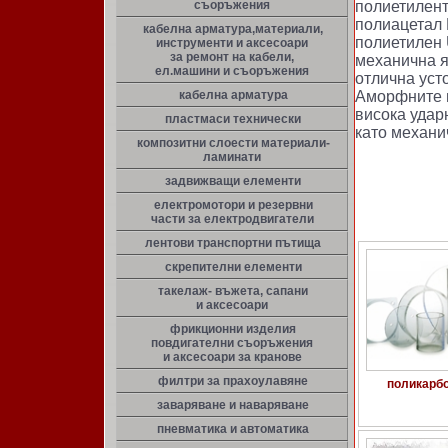
съоръжения
полиетилент
полиацетал
кабелна арматура,материали,
полиетилен 
инструменти и аксесоари
за ремонт на кабели,
механична я
ел.машини и съоръжения
отлична уст
кабелна арматура
Аморфните 
висока удар
пластмаси технически
като механи
композитни слоести материали-
ламинати
задвижващи елементи
електромотори и резервни
части за електродвигатели
лентови транспортни пътища
скрепителни елементи
такелаж- въжета, сапани
и аксесоари
фрикционни изделия
повдигателни съоръжения
и аксесоари за кранове
филтри за прахоулавяне
поликарбо
заваряване и наваряване
пневматика и автоматика