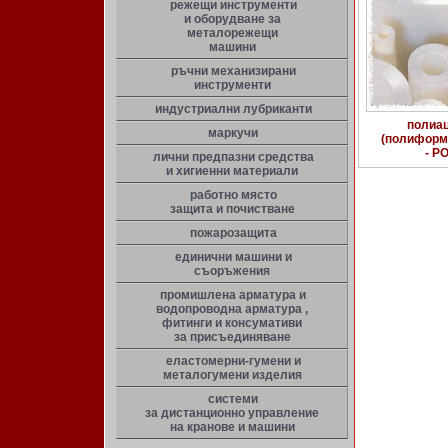
режещи инструменти
и оборудване за
металорежещи
машини
ръчни механизирани
инструменти
индустриални лубриканти
полиа
маркучи
(полиформ
- P
лични предпазни средства
и хигиенни материали
работно място
защита и почистване
пожарозащита
единични машини и
съоръжения
промишлена арматура и
водопроводна арматура ,
фитинги и консумативи
за присъединяване
еластомерни-гумени и
металогумени изделия
системи
за дистанционно управление
на кранове и машини