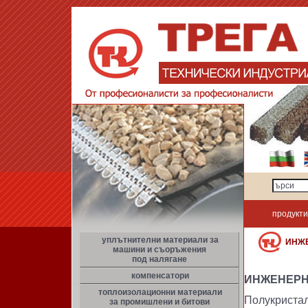
продукти
уплътнителни материали за
ИНЖЕ
машини и съоръжения
под налягане
компенсатори
ИНЖЕНЕРН
топлоизолационни материали
Полукристал
за промишлени и битови