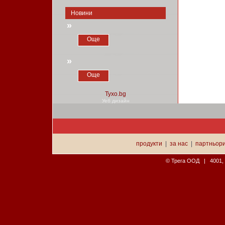
Новини
»
Още
»
Още
Уеб дизайн
продукти
|
за нас
|
партньор
© Трега ООД | 4001, П