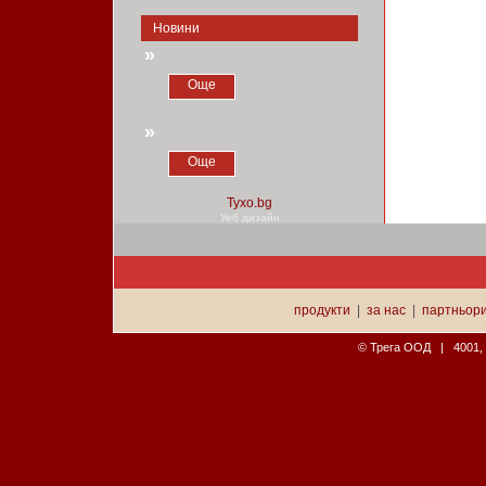
Новини
»
Още
»
Още
Уеб дизайн
продукти
|
за нас
|
партньор
© Трега ООД | 4001, П