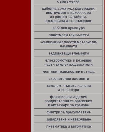
съоръжения
кабелна арматура,материали,
инструменти и аксесоари
за ремонт на кабели,
ел.машини и съоръжения
кабелна арматура
пластмаси технически
композитни слоести материали-
ламинати
задвижващи елементи
електромотори и резервни
части за електродвигатели
лентови транспортни пътища
скрепителни елементи
такелаж- въжета, сапани
и аксесоари
фрикционни изделия
повдигателни съоръжения
и аксесоари за кранове
филтри за прахоулавяне
заваряване и наваряване
пневматика и автоматика