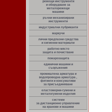
режещи инструменти
и оборудване за
металорежещи
машини
ръчни механизирани
инструменти
индустриални лубриканти
маркучи
лични предпазни средства
и хигиенни материали
работно място
защита и почистване
пожарозащита
единични машини и
съоръжения
промишлена арматура и
водопроводна арматура ,
фитинги и консумативи
за присъединяване
еластомерни-гумени и
металогумени изделия
системи
за дистанционно управление
на кранове и машини