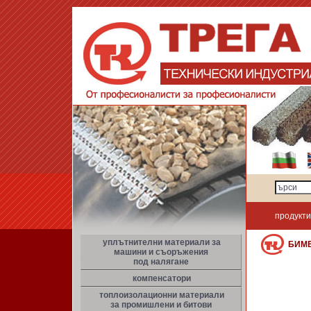
продукти
уплътнителни материали за
БИМ
машини и съоръжения
под налягане
компенсатори
топлоизолационни материали
за промишлени и битови