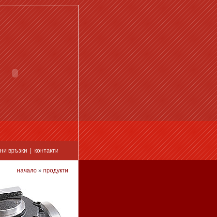
ни връзки
|
контакти
начало
»
продукти