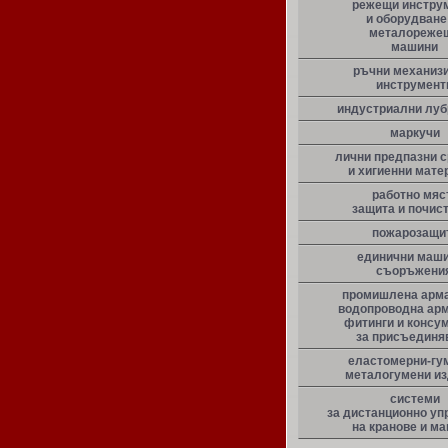
режещи инстру
и оборудване
металореже
машини
ръчни механиз
инструмент
индустриални луб
маркучи
лични предпазни 
и хигиенни мате
работно мяс
защита и почис
пожарозащи
единични маши
съоръжени
промишлена арма
водопроводна арм
фитинги и консу
за присъединя
еластомерни-гу
металогумени и
системи
за дистанционно уп
на кранове и м