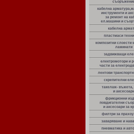
съоръжени
кабелна арматура,м
инструменти и ак
за ремонт на ка
ел.машини и съо
кабелна арма
пластмаси техн
композитни слоести 
ламинати
задвижващи еле
електромотори и 
части за електрод
лентови транспорт
скрепителни ел
такелаж- въжета,
и аксесоар
фрикционни из
повдигателни съо
и аксесоари за к
филтри за прахо
заваряване и нав
пневматика и авт