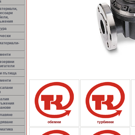
я
атериали,
сесоари
бели,
ръжения
тура
ически
материали-
менти
резервни
вигатели
ни пътища
ементи
 сапани
и
делия
ръжения
ранове
улавяне
аряване
обемни
турбинни
оматика