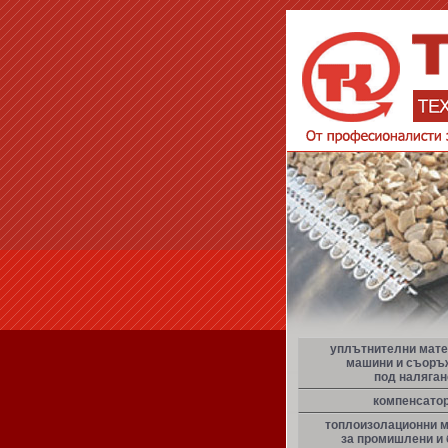
уплътнителни мате
машини и съоръ
под наляган
компенсато
топлоизолационни 
за промишлени и 