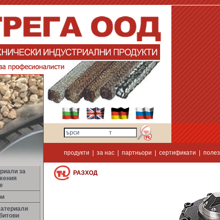
продукти
|
за нас
|
партньори
|
сертификати
|
полез
риали за
РАЗХОД
жения
е
ри
материали
битови