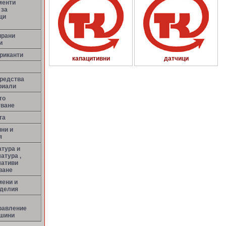
менти
 за
щи
ирани
и
риканти
капацитивни
датчици
средства
риали
то
тване
та
ни и
я
тура и
атура ,
мативи
ване
мени и
зделия
равление
ашини