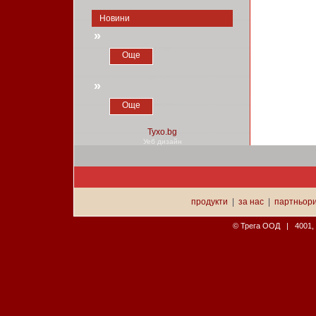
Новини
»
Още
»
Още
Уеб дизайн
продукти
|
за нас
|
партньор
© Трега ООД | 4001, П