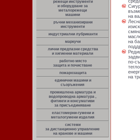
среда
режещи инструменти
и оборудване за
Сигу
металорежещи
възмо
машини
на ва
Лесн
ръчни механизирани
изиск
инструменти
смяна
индустриални лубриканти
масле
на ба
маркучи
поддр
лични предпазни средства
Реди
и хигиенни материали
задв
работно място
по-с
защита и почистване
тегло
енерг
пожарозащита
на тр
единични машини и
съоръжения
промишлена арматура и
водопроводна арматура ,
фитинги и консумативи
за присъединяване
еластомерни-гумени и
металогумени изделия
системи
за дистанционно управление
на кранове и машини