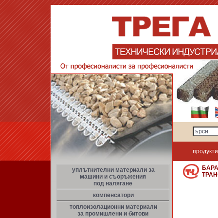
продукти
БАРА
уплътнителни материали за
ТРА
машини и съоръжения
под налягане
компенсатори
топлоизолационни материали
за промишлени и битови