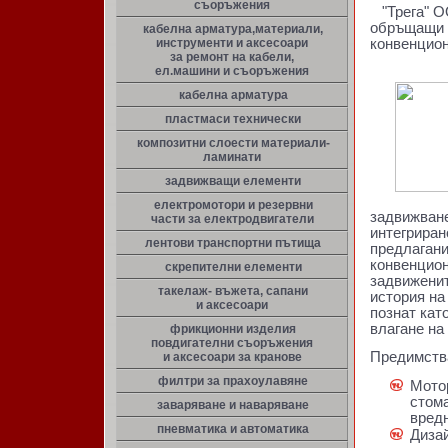
съоръжения
"Трега" О
обръщащи 
кабелна арматура,материали,
инструменти и аксесоари
конвенцио
за ремонт на кабели,
ел.машини и съоръжения
кабелна арматура
пластмаси технически
композитни слоести материали-
ламинати
задвижващи елементи
електромотори и резервни
задвижване
части за електродвигатели
интегрира
лентови транспортни пътища
предлагани
конвенцио
скрепителни елементи
задвижени
такелаж- въжета, сапани
история на
и аксесоари
познат кат
влагане на
фрикционни изделия
повдигателни съоръжения
Предимств
и аксесоари за кранове
филтри за прахоулавяне
Мотор
стома
заваряване и наваряване
вред
пневматика и автоматика
Дизай