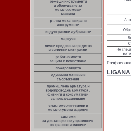
Рабо
режещи инструменти
и оборудване за
металорежещи
машини
Авт
ръчни механизирани
инструменти
Обра
индустриални лубриканти
Бо
маркучи
С
лични предпазни средства
Не спец
и хигиенни материали
нато
работно място
защита и почистване
Разфасовка 
пожарозащита
LIGANA 
единични машини и
съоръжения
промишлена арматура и
водопроводна арматура ,
фитинги и консумативи
за присъединяване
еластомерни-гумени и
металогумени изделия
системи
за дистанционно управление
на кранове и машини