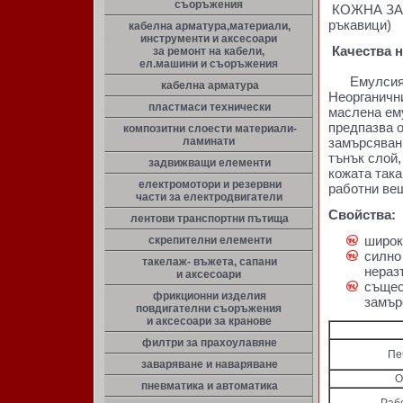
съоръжения
КОЖНА ЗАЩ
ръкавици)
кабелна арматура,материали,
инструменти и аксесоари
Качества н
за ремонт на кабели,
ел.машини и съоръжения
Емулсия за
кабелна арматура
Неорганичн
пластмаси технически
маслена ем
предпазва 
композитни слоести материали-
ламинати
замърсявани
тънък слой,
задвижващи елементи
кожата така
електромотори и резервни
работни ве
части за електродвигатели
Свойства:
лентови транспортни пътища
широк
скрепителни елементи
силно
такелаж- въжета, сапани
нераз
и аксесоари
същес
фрикционни изделия
замър
повдигателни съоръжения
и аксесоари за кранове
филтри за прахоулавяне
Печ
заваряване и наваряване
О
пневматика и автоматика