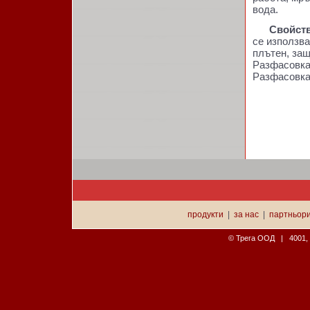
вода.
Свойств
се използва
плътен, защ
Разфасовка 
Разфасовка :
продукти
|
за нас
|
партньор
© Трега ООД | 4001, П