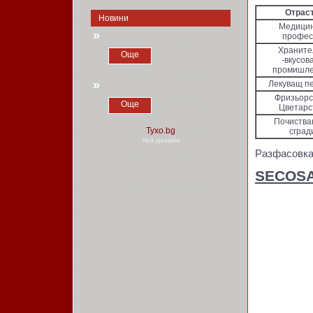
Отрас
Новини
Медицин
»
профес
Храните
Още
-вкусов
промишле
»
Лекуващ п
Фризьорст
Още
Цветарс
Почиства
сград
Уеб дизайн
Разфасовка
SECOS