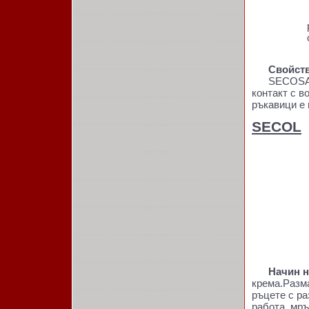
Свойств
SECOSAN е 
контакт с в
ръкавици е 
SECOL
Начин на
крема.Разма
ръцете с ра
работа, мръ