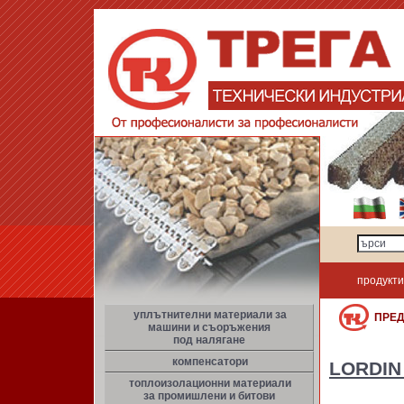
продукти
уплътнителни материали за
ПРЕ
машини и съоръжения
под налягане
компенсатори
LORDIN
топлоизолационни материали
за промишлени и битови