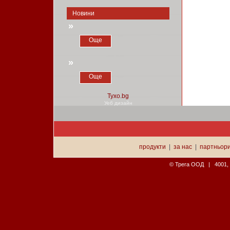
Новини
»
Още
»
Още
Уеб дизайн
продукти
|
за нас
|
партньор
© Трега ООД | 4001, П