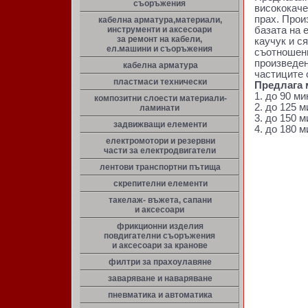
съоръжения
висококаче
прах. Прои
кабелна арматура,материали,
инструменти и аксесоари
базата на 
за ремонт на кабели,
каучук и ся
ел.машини и съоръжения
съотношени
произведен
кабелна арматура
частиците 
пластмаси технически
Предлага 
1. до 90 м
композитни слоести материали-
2. до 125 
ламинати
3. до 150 
задвижващи елементи
4. до 180 
електромотори и резервни
части за електродвигатели
лентови транспортни пътища
скрепителни елементи
такелаж- въжета, сапани
и аксесоари
фрикционни изделия
повдигателни съоръжения
и аксесоари за кранове
филтри за прахоулавяне
заваряване и наваряване
пневматика и автоматика