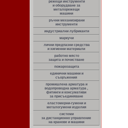
режещи инструменти
и оборудване за
металорежещи
машини
ръчни механизирани
инструменти
индустриални лубриканти
маркучи
лични предпазни средства
и хигиенни материали
работно място
защита и почистване
пожарозащита
единични машини и
съоръжения
промишлена арматура и
водопроводна арматура ,
фитинги и консумативи
за присъединяване
еластомерни-гумени и
металогумени изделия
системи
за дистанционно управление
на кранове и машини