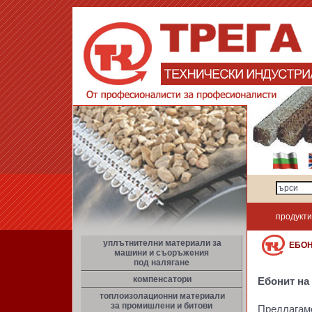
продукти
уплътнителни материали за
ЕБО
машини и съоръжения
под налягане
компенсатори
Ебонит на
топлоизолационни материали
за промишлени и битови
Предлагам