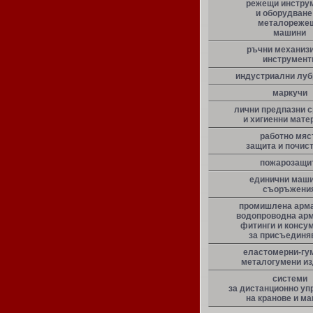
режещи инстру
и оборудване
металореже
машини
ръчни механиз
инструмент
индустриални луб
маркучи
лични предпазни 
и хигиенни мате
работно мяс
защита и почис
пожарозащи
единични маши
съоръжени
промишлена арма
водопроводна арм
фитинги и консу
за присъединя
еластомерни-гу
металогумени и
системи
за дистанционно уп
на кранове и м