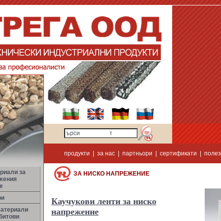
продукти
|
за нас
|
партньори
|
сертификати
|
полез
риали за
ЗА НИСКО НАПРЕЖЕНИЕ
жения
е
ри
Каучукови ленти за ниско
материали
напрежение
битови