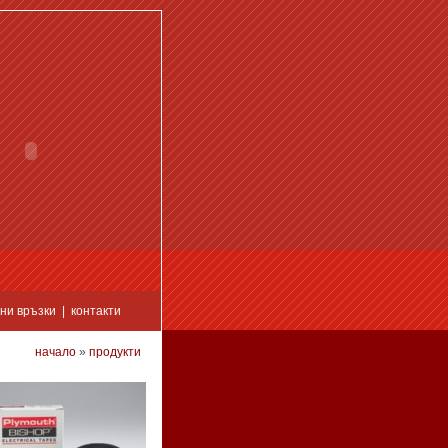
ни връзки
|
контакти
начало
»
продукти