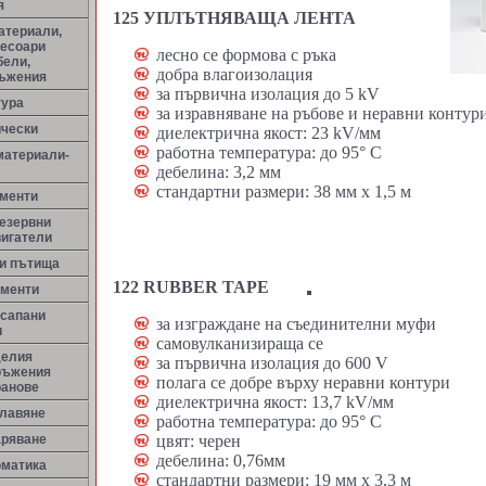
я
125 УПЛЪТНЯВАЩА ЛЕНТА
атериали,
сесоари
лесно се формова с ръка
бели,
добра влагоизолация
ръжения
за първична изолация до 5 kV
тура
за изравняване на ръбове и неравни контур
ически
диелектрична якост: 23 kV/мм
работна температура: до 95° С
материали-
дебелина: 3,2 мм
стандартни размери: 38 мм х 1,5 м
менти
резервни
вигатели
ни пътища
122 RUBBER TAPE
ементи
 сапани
за изграждане на съединителни муфи
и
самовулканизираща се
делия
за първична изолация до 600 V
ръжения
полага се добре върху неравни контури
ранове
диелектрична якост: 13,7 kV/мм
улавяне
работна температура: до 95° С
аряване
цвят: черен
дебелина: 0,76мм
оматика
стандартни размери: 19 мм х 3,3 м