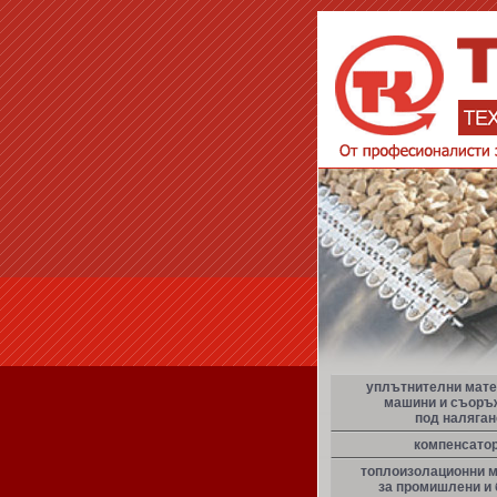
уплътнителни мате
машини и съоръ
под наляган
компенсато
топлоизолационни 
за промишлени и 