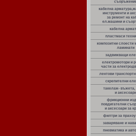
съоръжени
кабелна арматура,м
инструменти и ак
за ремонт на ка
ел.машини и съо
кабелна арма
пластмаси техн
композитни слоести 
ламинати
задвижващи еле
електромотори и 
части за електрод
лентови транспорт
скрепителни ел
такелаж- въжета,
и аксесоар
фрикционни из
повдигателни съо
и аксесоари за к
филтри за прахо
заваряване и нав
пневматика и авт