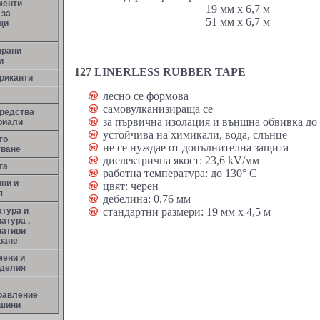
менти
19 мм х 6,7 м
 за
51 мм х 6,7 м
щи
ирани
и
127 LINERLESS RUBBER TAPE
риканти
лесно се формова
самовулканизираща се
средства
за първична изолация и външна обвивка до
риали
устойчива на химикали, вода, слънце
то
не се нуждае от допълнителна защита
тване
диелектрична якост: 23,6 kV/мм
та
работна температура: до 130° С
ни и
цвят: черен
я
дебелина: 0,76 мм
тура и
стандартни размери: 19 мм х 4,5 м
атура ,
мативи
ване
мени и
зделия
равление
ашини