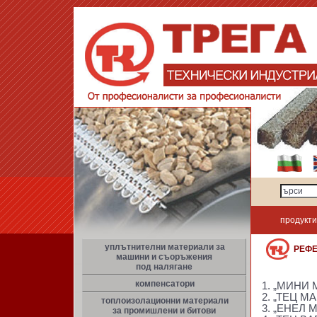
продукти
уплътнителни материали за
РЕФЕ
машини и съоръжения
под налягане
компенсатори
1. „МИНИ
2. „ТЕЦ М
топлоизолационни материали
3. „ЕНЕЛ 
за промишлени и битови