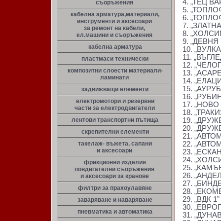
4. „ТЕЦ В
съоръжения
5. „ТОПЛ
кабелна арматура,материали,
6. „ТОПЛ
инструменти и аксесоари
7. „ЗЛАТН
за ремонт на кабели,
8. „ХОЛС
ел.машини и съоръжения
9. „ДЕВНЯ
кабелна арматура
10. „ВУЛ
11. „ВЪГ
пластмаси технически
12. „ЧЕЛ
композитни слоести материали-
13. „АСА
ламинати
14. „ЕЛАЦ
15. „АУРУ
задвижващи елементи
16. „РУБИ
електромотори и резервни
17. „НОВО
части за електродвигатели
18. „ТРАК
лентови транспортни пътища
19. „ДРУЖ
20. „ДРУ
скрепителни елементи
21. „АВТ
такелаж- въжета, сапани
22. „АВТ
и аксесоари
23. „ЕСКА
24. „ХОЛ
фрикционни изделия
25. „КАМ
повдигателни съоръжения
26. „АНДЕ
и аксесоари за кранове
27. „БИНД
филтри за прахоулавяне
28. „ЕКО
29. „ВДК 
заваряване и наваряване
30. „ЕВРО
пневматика и автоматика
31. „ДУН