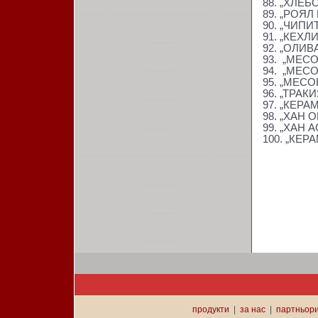
88. „ХЛЕ
89. „РОЯ
90. „ЧИП
91. „КЕХ
92. „ОЛИВ
93. „МЕС
94. „МЕС
95. „МЕС
96. „ТРАК
97. „КЕР
98. „ХАН 
99. „ХАН 
100. „КЕР
И МН
продукти
|
за нас
|
партньор