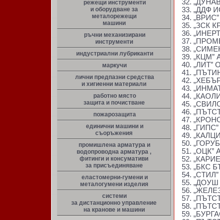
32. „ДУН
режещи инструменти
и оборудване за
33. „ДДФ 
металорежещи
34. „ВРИС
машини
35. „ЗСК
36. „ИНЕ
ръчни механизирани
37. „ПРО
инструменти
38. „СИМ
индустриални лубриканти
39. „КЦМ”
40. „ЛИТ”
маркучи
41. „ПЪТ
лични предпазни средства
42. „ХЕБ
и хигиенни материали
43. „ИНМА
работно място
44. „КАОЛ
защита и почистване
45. „СВИ
46. „ПЪТ
пожарозащита
47. „КРО
единични машини и
48. „ГИПС
съоръжения
49. „КАЛЦ
50. „ГОР
промишлена арматура и
51. „ОЦК”
водопроводна арматура ,
фитинги и консумативи
52. „КАРИ
за присъединяване
53. „БКС
54. „СТИЛ
еластомерни-гумени и
55. „ДОУ
металогумени изделия
56. „ЖЕЛ
системи
57. „ПЪТС
за дистанционно управление
58. „ПЪТС
на кранове и машини
59. „БУРГ