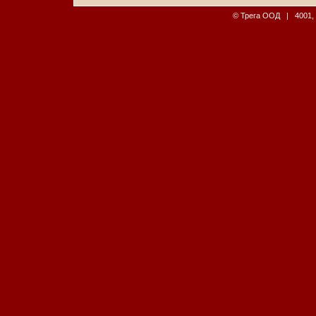
© Трега ООД | 4001, П