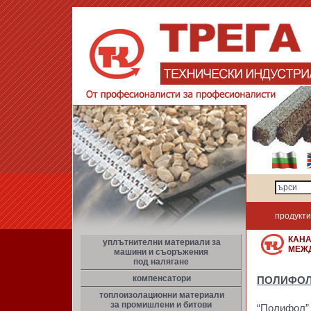
продукти
КАН
уплътнителни материали за
МЕЖ
машини и съоръжения
под налягане
компенсатори
ПОЛИФО
топлоизолационни материали
за промишлени и битови
“Полифол” 