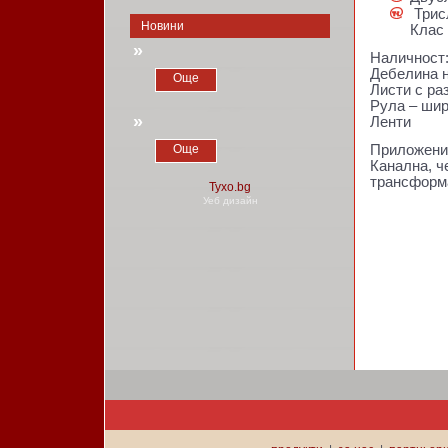
Трис
Новини
Клас 
»
Наличност
Дебелина н
Още
Листи с ра
Рула – шир
»
Ленти
Още
Приложени
Канална, ч
трансформа
Уеб дизайн