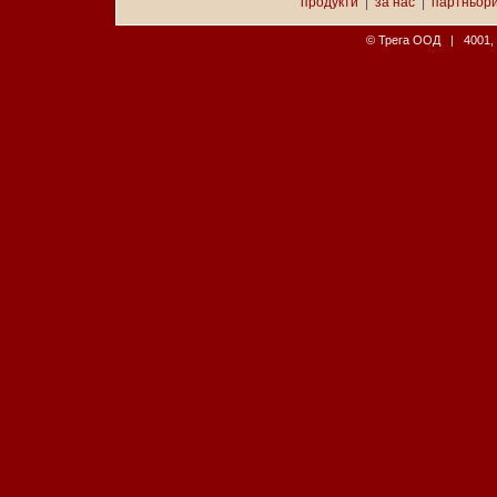
продукти
|
за нас
|
партньор
© Трега ООД | 4001, П