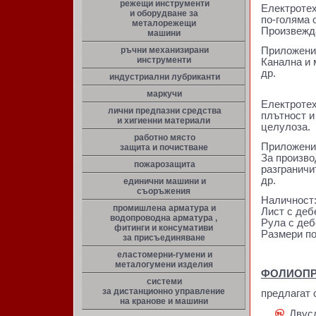
режещи инструменти
Електротех
и оборудване за
по-голяма 
металорежещи
Произвежда
машини
ръчни механизирани
Приложени
инструменти
Канална и 
др.
индустриални лубриканти
маркучи
Електротех
лични предпазни средства
плътност и
и хигиенни материали
целулоза.
работно място
Приложени
защита и почистване
За произво
пожарозащита
разграничи
др.
единични машини и
съоръжения
Наличност
промишлена арматура и
Лист с деб
водопроводна арматура ,
Рула с деб
фитинги и консумативи
Размери п
за присъединяване
еластомерни-гумени и
металогумени изделия
ФОЛИОП
системи
за дистанционно управление
предлагат 
на кранове и машини
Двус