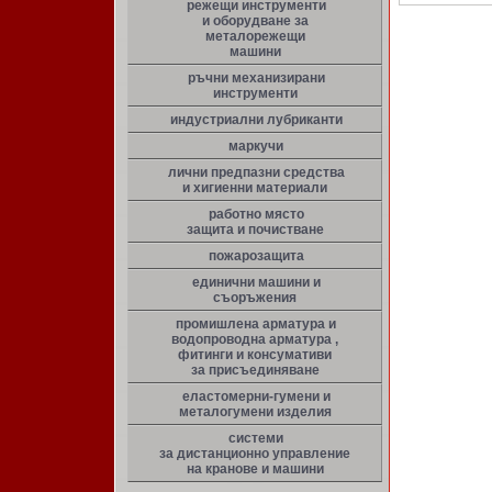
режещи инструменти
и оборудване за
металорежещи
машини
ръчни механизирани
инструменти
индустриални лубриканти
маркучи
лични предпазни средства
и хигиенни материали
работно място
защита и почистване
пожарозащита
единични машини и
съоръжения
промишлена арматура и
водопроводна арматура ,
фитинги и консумативи
за присъединяване
еластомерни-гумени и
металогумени изделия
системи
за дистанционно управление
на кранове и машини