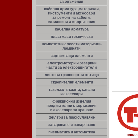
съоръжения
кабелна арматура,материали,
инструменти и аксесоари
за ремонт на кабели,
ел.машини и съоръжения
кабелна арматура
пластмаси технически
композитни слоести материали-
ламинати
задвижващи елементи
електромотори и резервни
части за електродвигатели
лентови транспортни пътища
скрепителни елементи
такелаж- въжета, сапани
и аксесоари
фрикционни изделия
повдигателни съоръжения
и аксесоари за кранове
филтри за прахоулавяне
заваряване и наваряване
пневматика и автоматика
попла