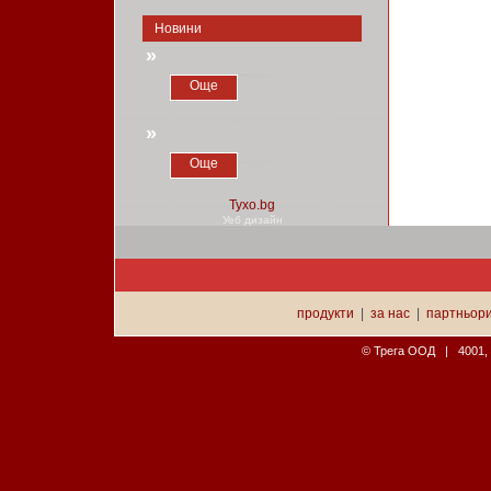
Новини
»
Още
»
Още
Уеб дизайн
продукти
|
за нас
|
партньор
© Трега ООД | 4001, П