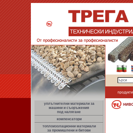
продукти
уплътнителни материали за
НИВ
машини и съоръжения
под налягане
компенсатори
топлоизолационни материали
за промишлени и битови