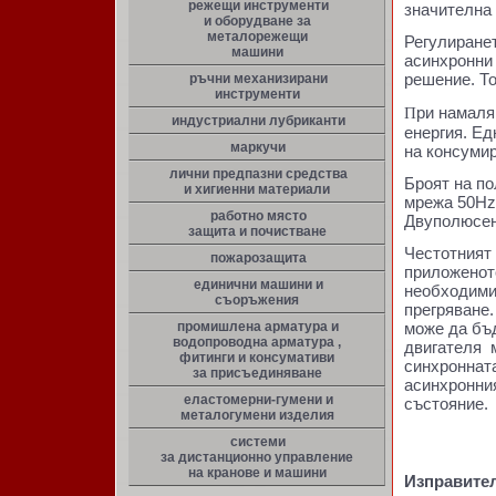
режещи инструменти
значителна 
и оборудване за
металорежещи
Регулиранет
машини
асинхронни
решение. То
ръчни механизирани
инструменти
ри намаля
П
индустриални лубриканти
енергия. Е
маркучи
на консуми
лични предпазни средства
Броят на по
и хигиенни материали
мрежа 50Hz 
работно място
Двуполюсен 
защита и почистване
Честотния
пожарозащита
приложено
единични машини и
необходим
съоръжения
прегряване
промишлена арматура и
може да бъд
водопроводна арматура ,
двигателя 
фитинги и консумативи
синхронна
за присъединяване
асинхронн
еластомерни-гумени и
състояние.
металогумени изделия
системи
за дистанционно управление
на кранове и машини
Изправите