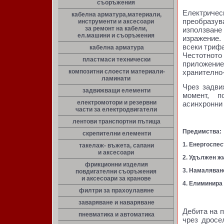
съоръжения
Електриче
кабелна арматура,материали,
преобраз
инструменти и аксесоари
за ремонт на кабели,
използване
ел.машини и съоръжения
изражение
всеки триф
кабелна арматура
Честотнот
пластмаси технически
приложение
композитни слоести материали-
хранително
ламинати
Чрез задви
задвижващи елементи
момент, п
електромотори и резервни
асинхронни
части за електродвигатели
лентови транспортни пътища
Предимства:
скрепителни елементи
1. Енергоспе
такелаж- въжета, сапани
и аксесоари
2. Удължен ж
фрикционни изделия
3. Намаляван
повдигателни съоръжения
и аксесоари за кранове
4. Елиминира
филтри за прахоулавяне
заваряване и наваряване
Дебита на п
пневматика и автоматика
чрез дросе