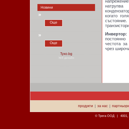
напрежени
натрупва
Новини
кондензатор
»
когато гол
състояние.
Още
транзистори
Инвертор:
»
постоянно
Още
честота за
чрез широч
Уеб дизайн
продукти
|
за нас
|
партньор
© Трега ООД | 4001, П