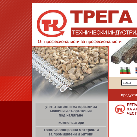
продукти
РЕГУ
уплътнителни материали за
ЗА А
машини и съоръжения
ЧЕСТ
под налягане
компенсатори
топлоизолационни материали
за промишлени и битови