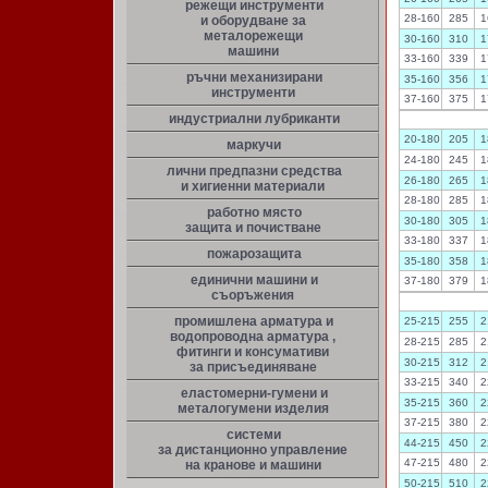
режещи инструменти
28-160
285
1
и оборудване за
металорежещи
30-160
310
1
машини
33-160
339
1
ръчни механизирани
35-160
356
1
инструменти
37-160
375
1
индустриални лубриканти
20-180
205
1
маркучи
24-180
245
1
лични предпазни средства
26-180
265
1
и хигиенни материали
28-180
285
1
работно място
30-180
305
1
защита и почистване
33-180
337
1
пожарозащита
35-180
358
1
единични машини и
37-180
379
1
съоръжения
промишлена арматура и
25-215
255
2
водопроводна арматура ,
28-215
285
2
фитинги и консумативи
30-215
312
2
за присъединяване
33-215
340
2
еластомерни-гумени и
35-215
360
2
металогумени изделия
37-215
380
2
системи
44-215
450
2
за дистанционно управление
47-215
480
2
на кранове и машини
50-215
510
2