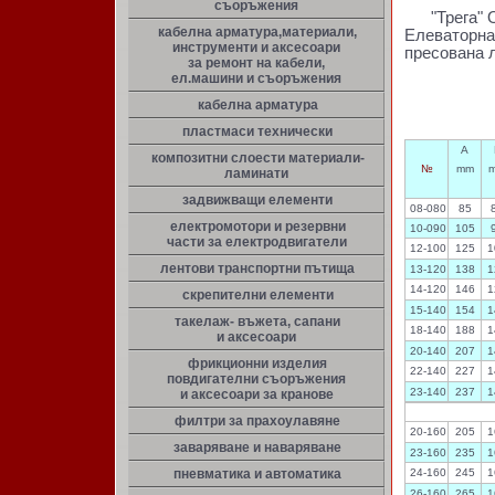
съоръжения
"Трега" ОО
кабелна арматура,материали,
Елеваторна 
инструменти и аксесоари
пресована 
за ремонт на кабели,
ел.машини и съоръжения
кабелна арматура
пластмаси технически
A
композитни слоести материали-
№
mm
ламинати
задвижващи елементи
08-080
85
електромотори и резервни
10-090
105
части за електродвигатели
12-100
125
1
лентови транспортни пътища
13-120
138
1
14-120
146
1
скрепителни елементи
15-140
154
1
такелаж- въжета, сапани
18-140
188
1
и аксесоари
20-140
207
1
фрикционни изделия
22-140
227
1
повдигателни съоръжения
23-140
237
1
и аксесоари за кранове
филтри за прахоулавяне
20-160
205
1
заваряване и наваряване
23-160
235
1
пневматика и автоматика
24-160
245
1
26-160
265
1