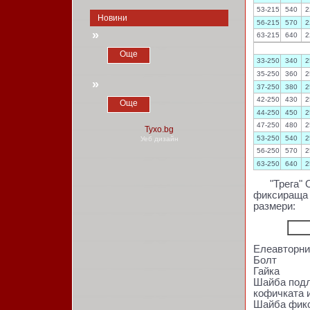
53-215
540
2
Новини
56-215
570
2
»
63-215
640
2
Още
33-250
340
2
35-250
360
2
»
37-250
380
2
42-250
430
2
Още
44-250
450
2
47-250
480
2
53-250
540
2
Уеб дизайн
56-250
570
2
63-250
640
2
"Трега" ОО
фиксираща 
размери:
Елеавторния
Болт
Гайка
Шайба подл
кофичката и
Шайба фикс