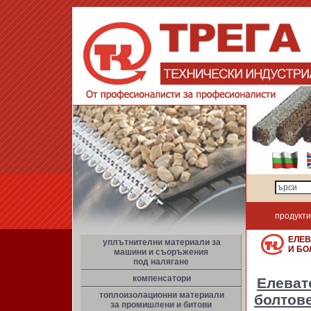
продукти
ЕЛЕВ
уплътнителни материали за
И Б
машини и съоръжения
под налягане
компенсатори
Елеват
топлоизолационни материали
болтов
за промишлени и битови