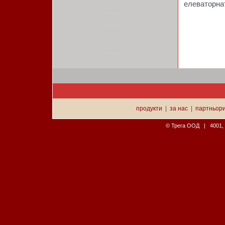
елеваторнат
продукти
|
за нас
|
партньор
© Трега ООД | 4001, П