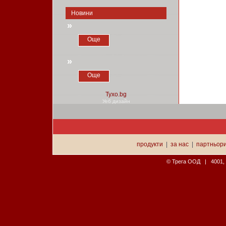
Новини
»
Още
»
Още
Уеб дизайн
продукти
|
за нас
|
партньор
© Трега ООД | 4001, П