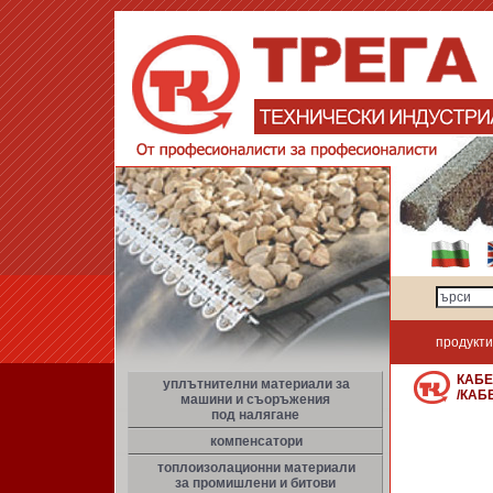
продукти
КАБЕ
уплътнителни материали за
/КАБ
машини и съоръжения
под налягане
компенсатори
топлоизолационни материали
за промишлени и битови