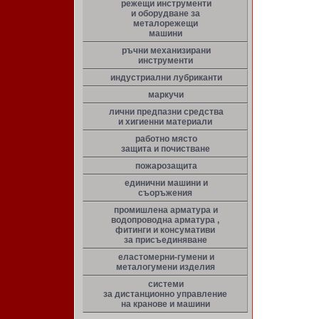
режещи инструменти
и оборудване за
металорежещи
машини
ръчни механизирани
инструменти
индустриални лубриканти
маркучи
лични предпазни средства
и хигиенни материали
работно място
защита и почистване
пожарозащита
единични машини и
съоръжения
промишлена арматура и
водопроводна арматура ,
фитинги и консумативи
за присъединяване
еластомерни-гумени и
металогумени изделия
системи
за дистанционно управление
на кранове и машини