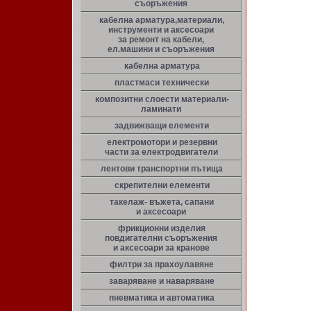
съоръжения
кабелна арматура,материали,
инструменти и аксесоари
за ремонт на кабели,
ел.машини и съоръжения
кабелна арматура
пластмаси технически
композитни слоести материали-
ламинати
задвижващи елементи
електромотори и резервни
части за електродвигатели
лентови транспортни пътища
скрепителни елементи
такелаж- въжета, сапани
и аксесоари
фрикционни изделия
повдигателни съоръжения
и аксесоари за кранове
филтри за прахоулавяне
заваряване и наваряване
пневматика и автоматика