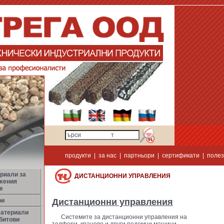
продукти
|
за нас
|
партньори
|
сертификати
|
полез
риали за
ДИСТАНЦИОННИ УПРАВЛЕНИЯ
жения
е
ри
Дистанционни управления
материали
Системите за дистанционни управления на
битови