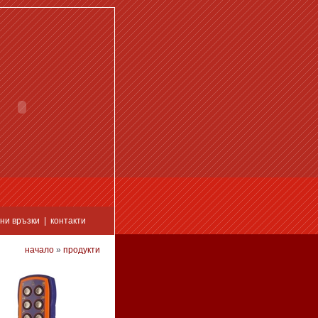
ни връзки
|
контакти
начало
»
продукти