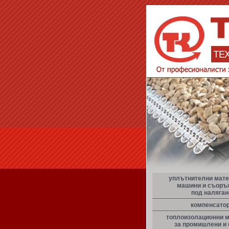
уплътнителни мате
машини и съоръ
под наляган
компенсато
топлоизолационни 
за промишлени и 