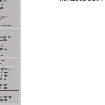
менти
 за
щи
ирани
и
риканти
средства
риали
то
тване
та
ни и
я
тура и
атура ,
мативи
ване
мени и
зделия
равление
ашини