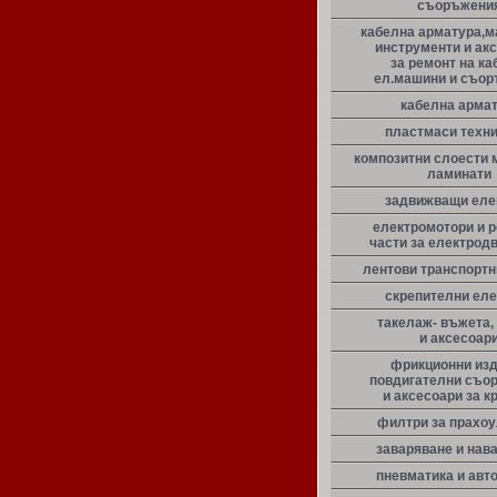
съоръжени
кабелна арматура,м
инструменти и ак
за ремонт на ка
ел.машини и съо
кабелна арма
пластмаси техн
композитни слоести 
ламинати
задвижващи еле
електромотори и 
части за електрод
лентови транспорт
скрепителни ел
такелаж- въжета,
и аксесоар
фрикционни из
повдигателни съо
и аксесоари за к
филтри за прахо
заваряване и нав
пневматика и авт