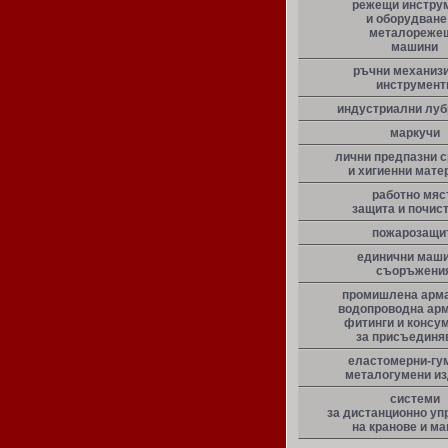
режещи инстру
и оборудване
металореже
машини
ръчни механиз
инструмент
индустриални луб
маркучи
лични предпазни 
и хигиенни мате
работно мяс
защита и почис
пожарозащи
единични маши
съоръжени
промишлена арма
водопроводна арм
фитинги и консу
за присъединя
еластомерни-гу
металогумени и
системи
за дистанционно уп
на кранове и м