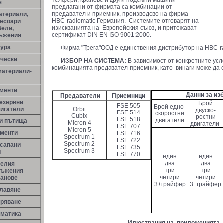
телфери, кранове и други подемни машини
я
предлагани от фирмата са комбинации от
предавател и приемник, производсво на фирма
атериали,
HBC-radiomatic Германия. Системите отговарят на
сесоари
изискванията на Европейския съюз, и притежават
бели,
сертификат DIN EN ISO 9001:2000.
ръжения
тура
Фирма "Трега"ООД е единствения дистрибутор на HBC-rad
ически
ИЗБОР НА
СИСТЕМА:
В зависимост от конкретните усл
комбинацията предавател-приемник, като винаги може да 
материали-
менти
Данни за изб
Предаватели
Приемници
резервни
Брой
FSE 505
Брой едно-
вигатели
Orbit
двуско-
FSE 514
скоростни
Cubix
ростни
FSE 518
двигатели
ни пътища
Micron 4
двигатели
FSE 707
Micron 5
ементи
FSE 716
Spectrum 1
FSE 722
Spectrum 2
 сапани
FSE 735
Spectrum 3
и
FSE 770
един
един
два
два
делия
три
три
ръжения
четири
четири
ранове
3+грайфер
3+грайфер
улавяне
аряване
оматика
Илюстрация на приложенията