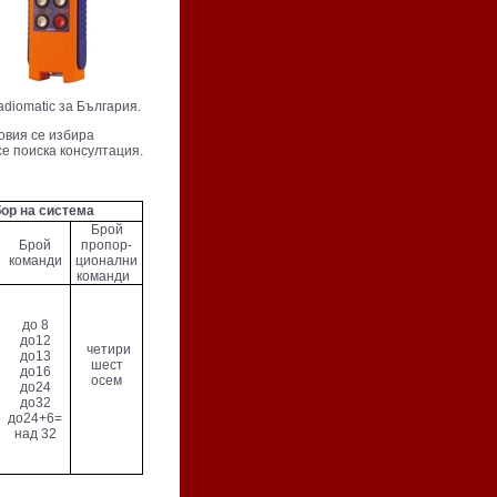
iomatic за България.
овия се избира
се поиска консултация.
ор на система
Брой
Брой
пропор-
команди
ционални
команди
до 8
до12
четири
до13
шест
до16
осем
до24
до32
до24+6=
над 32