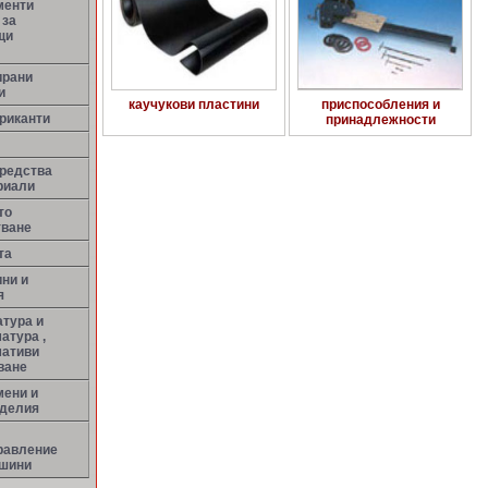
менти
 за
щи
ирани
и
каучукови пластини
приспособления и
риканти
принадлежности
средства
риали
то
тване
та
ни и
я
тура и
атура ,
мативи
ване
мени и
зделия
равление
ашини