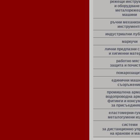
режещи инстру
и оборудване
металореже
машини
ръчни механиз
инструмент
индустриални луб
маркучи
лични предпазни 
и хигиенни мате
работно мяс
защита и почис
пожарозащи
единични маши
съоръжени
промишлена арма
водопроводна арм
фитинги и консу
за присъединя
еластомерни-гу
металогумени и
системи
за дистанционно уп
на кранове и м