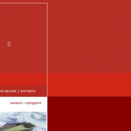
ни връзки
|
контакти
начало
»
продукти