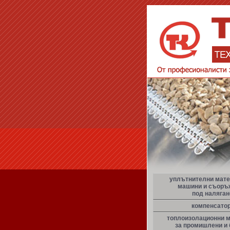
уплътнителни мате
машини и съоръ
под наляган
компенсато
топлоизолационни 
за промишлени и 