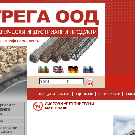
продукти
|
за нас
|
партньори
|
сертификати
|
полез
ЛИСТОВИ УПЛЪТНИТЕЛНИ
риали за
МАТЕРИАЛИ
жения
е
ри
материали
битови