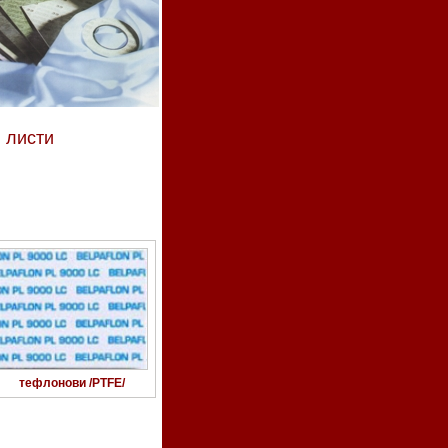
 листи
тефлонови /PTFE/