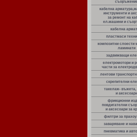
съоръжени
кабелна арматура,м
инструменти и ак
за ремонт на ка
ел.машини и съо
кабелна арма
пластмаси техн
композитни слоести 
ламинати
задвижващи еле
електромотори и 
части за електрод
лентови транспорт
скрепителни ел
такелаж- въжета,
и аксесоар
фрикционни из
повдигателни съо
и аксесоари за к
филтри за прахо
заваряване и нав
пневматика и авт