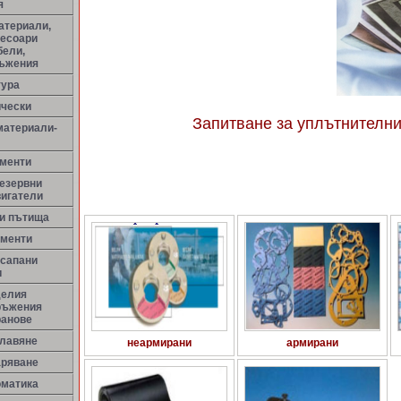
я
атериали,
сесоари
бели,
ръжения
тура
ически
Запитване за уплътнителни
материали-
менти
резервни
вигатели
ни пътища
ементи
 сапани
и
делия
ръжения
ранове
улавяне
неармирани
армирани
аряване
оматика