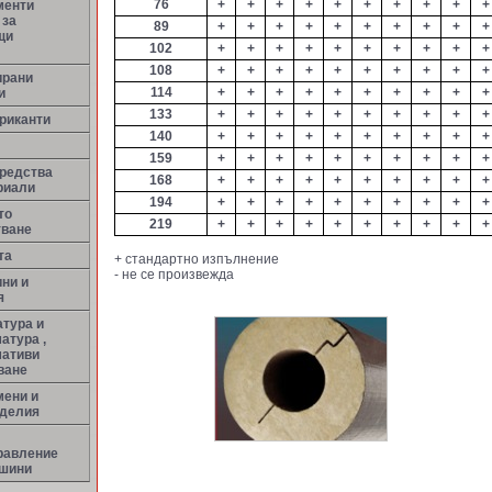
76
+
+
+
+
+
+
+
+
+
+
менти
 за
89
+
+
+
+
+
+
+
+
+
+
щи
102
+
+
+
+
+
+
+
+
+
+
108
+
+
+
+
+
+
+
+
+
+
ирани
114
+
+
+
+
+
+
+
+
+
+
и
133
+
+
+
+
+
+
+
+
+
+
риканти
140
+
+
+
+
+
+
+
+
+
+
159
+
+
+
+
+
+
+
+
+
+
средства
168
+
+
+
+
+
+
+
+
+
+
риали
194
+
+
+
+
+
+
+
+
+
+
то
219
+
+
+
+
+
+
+
+
+
+
тване
та
+ стандартно изпълнение
- не се произвежда
ни и
я
тура и
атура ,
мативи
ване
мени и
зделия
равление
ашини