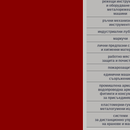
режещи инстру
и оборудване
металореже
машини
ръчни механиз
инструмент
индустриални луб
маркучи
лични предпазни 
и хигиенни мате
работно мяс
защита и почис
пожарозащи
единични маши
съоръжени
промишлена арма
водопроводна арм
фитинги и консу
за присъединя
еластомерни-гу
металогумени и
системи
за дистанционно уп
на кранове и м