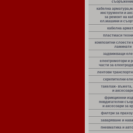
съоръжени
кабелна арматура,м
инструменти и ак
за ремонт на ка
ел.машини и съо
кабелна арма
пластмаси техн
композитни слоести 
ламинати
задвижващи еле
електромотори и 
части за електрод
лентови транспорт
скрепителни ел
такелаж- въжета,
и аксесоар
фрикционни из
повдигателни съо
и аксесоари за к
филтри за прахо
заваряване и нав
пневматика и авт