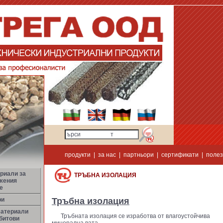
продукти
|
за нас
|
партньори
|
сертификати
|
полез
риали за
ТРЪБНА ИЗОЛАЦИЯ
жения
е
ри
Тръбна изолация
материали
Тръбната изолация се изработва от влагоустойчива
битови