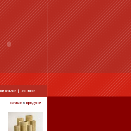
ни връзки
|
контакти
начало
»
продукти