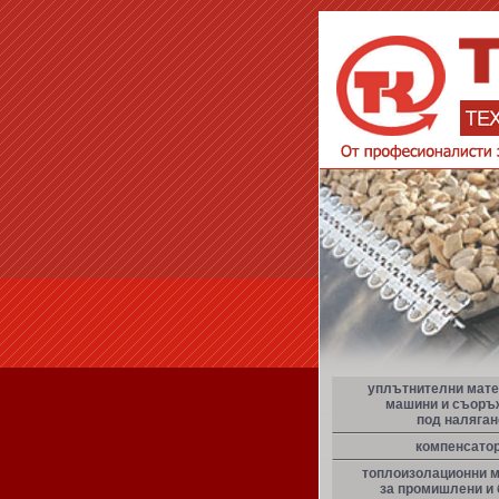
уплътнителни мате
машини и съоръ
под наляган
компенсато
топлоизолационни 
за промишлени и 