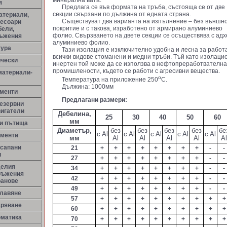
минерална вата.
я
Предлага се във формата на тръба, състояща се от две
секции свързани по дължина от едната страна.
атериали,
Съществуват два варианта на изпълнение – без външн
сесоари
покритие и с такова, изработено от армирано алуминиево
бели,
фолио. Свързването на двете секции се осъществява с адх
ръжения
алуминиево фолио.
тура
Тази изолация е изключително удобна и лесна за работа
всички видове стоманени и медни тръби. Тъй като изолаци
ически
инертен той може да се използва в нефтопреработвателнат
промишлености, където се работи с агресивни вещества.
материали-
о
Температура на приложение 250
С.
Дължина: 1000мм
менти
Предлагани размери:
резервни
вигатели
Дебелина,
25
30
40
50
60
мм
ни пътища
Диаметър,
без
без
без
без
бе
c Al
c Al
c Al
c Al
c Al
ементи
мм
Al
Al
Al
Al
Al
 сапани
21
+
+
+
+
+
+
+
+
-
-
и
27
+
+
+
+
+
+
+
+
-
-
делия
34
+
+
+
+
+
+
+
+
-
-
ръжения
42
+
+
+
+
+
+
+
+
-
-
ранове
49
+
+
+
+
+
+
+
+
-
-
улавяне
57
+
+
+
+
+
+
+
+
+
+
аряване
60
+
+
+
+
+
+
+
+
+
+
оматика
70
+
+
+
+
+
+
+
+
+
+