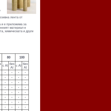
о
езивна лента от
 и е приложима за
онният материал е
а, химическата и други
80
100
з
без
без
c Al
c Al
Al
Al
-
-
-
-
-
-
-
-
-
-
-
-
-
-
-
-
-
-
-
-
-
-
-
-
-
-
-
-
-
-
-
-