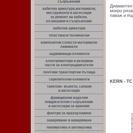
съоръжения
Диамантен 
кабелна арматура,материали,
мокро ряза
инструменти и аксесоари
паваж и по
за ремонт на кабели,
ел.машини и съоръжения
кабелна арматура
пластмаси технически
композитни слоести материали-
ламинати
задвижващи елементи
електромотори и резервни
части за електродвигатели
лентови транспортни пътища
скрепителни елементи
KERN - TC
такелаж- въжета, сапани
и аксесоари
фрикционни изделия
повдигателни съоръжения
и аксесоари за кранове
филтри за прахоулавяне
заваряване и наваряване
пневматика и автоматика