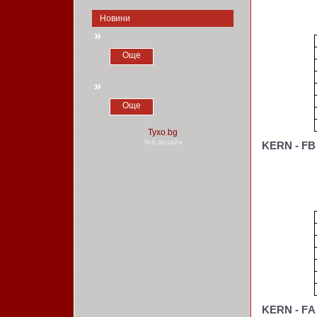
Новини
»
Още
»
Още
Уеб дизайн
KERN - FB 
KERN - FА 