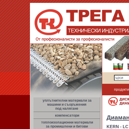
продукти
ДИСК
уплътнителни материали за
ДИА
машини и съоръжения
под налягане
компенсатори
Диаман
топлоизолационни материали
за промишлени и битови
KERN - LC