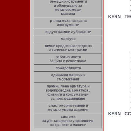
режещи инструменти
и оборудване за
металорежещи
машини
KERN - TE
ръчни механизирани
инструменти
индустриални лубриканти
маркучи
лични предпазни средства
и хигиенни материали
работно място
защита и почистване
пожарозащита
единични машини и
съоръжения
промишлена арматура и
водопроводна арматура ,
фитинги и консумативи
за присъединяване
еластомерни-гумени и
металогумени изделия
KERN - CC
системи
за дистанционно управление
на кранове и машини