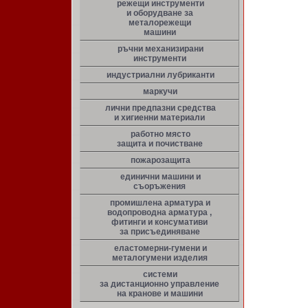
режещи инструменти
и оборудване за
металорежещи
машини
ръчни механизирани
инструменти
индустриални лубриканти
маркучи
лични предпазни средства
и хигиенни материали
работно място
защита и почистване
пожарозащита
единични машини и
съоръжения
промишлена арматура и
водопроводна арматура ,
фитинги и консумативи
за присъединяване
еластомерни-гумени и
металогумени изделия
системи
за дистанционно управление
на кранове и машини