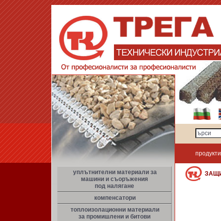
продукти
уплътнителни материали за
ЗАЩ
машини и съоръжения
под налягане
компенсатори
топлоизолационни материали
за промишлени и битови