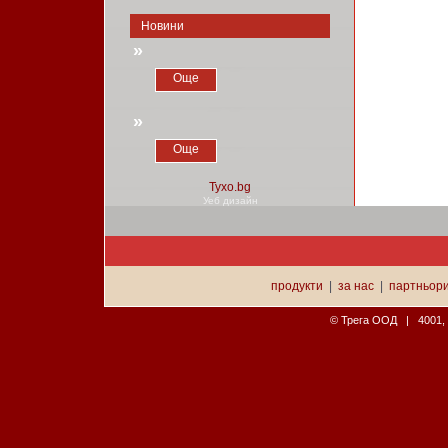
Новини
»
Още
»
Още
Уеб дизайн
продукти
|
за нас
|
партньор
© Трега ООД | 4001, П