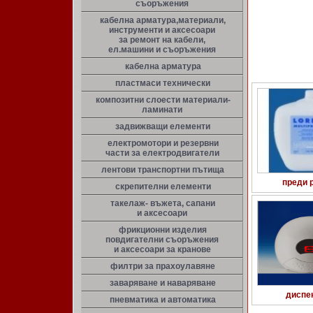
съоръжения
кабелна арматура,материали,
инструменти и аксесоари
за ремонт на кабели,
ел.машини и съоръжения
кабелна арматура
пластмаси технически
композитни слоести материали-
ламинати
задвижващи елементи
електромотори и резервни
части за електродвигатели
лентови транспортни пътища
преди 
скрепителни елементи
такелаж- въжета, сапани
и аксесоари
фрикционни изделия
повдигателни съоръжения
и аксесоари за кранове
филтри за прахоулавяне
заваряване и наваряване
диспе
пневматика и автоматика