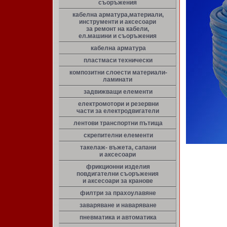
съоръжения
кабелна арматура,материали,
инструменти и аксесоари
за ремонт на кабели,
ел.машини и съоръжения
кабелна арматура
пластмаси технически
композитни слоести материали-
ламинати
задвижващи елементи
електромотори и резервни
части за електродвигатели
лентови транспортни пътища
скрепителни елементи
такелаж- въжета, сапани
и аксесоари
фрикционни изделия
повдигателни съоръжения
и аксесоари за кранове
филтри за прахоулавяне
заваряване и наваряване
пневматика и автоматика