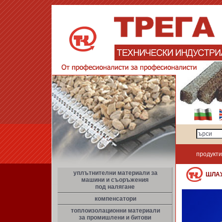
продукти
уплътнителни материали за
ШЛА
машини и съоръжения
под налягане
компенсатори
топлоизолационни материали
за промишлени и битови