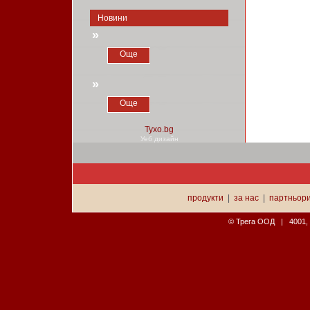
Новини
»
Още
»
Още
Уеб дизайн
продукти
|
за нас
|
партньор
© Трега ООД | 4001, П