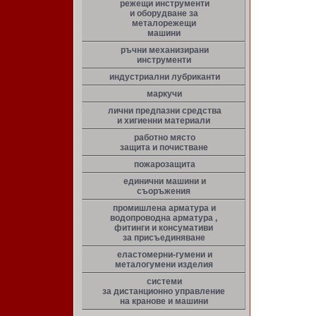
режещи инструменти
и оборудване за
металорежещи
машини
ръчни механизирани
инструменти
индустриални лубриканти
маркучи
лични предпазни средства
и хигиенни материали
работно място
защита и почистване
пожарозащита
единични машини и
съоръжения
промишлена арматура и
водопроводна арматура ,
фитинги и консумативи
за присъединяване
еластомерни-гумени и
металогумени изделия
системи
за дистанционно управление
на кранове и машини