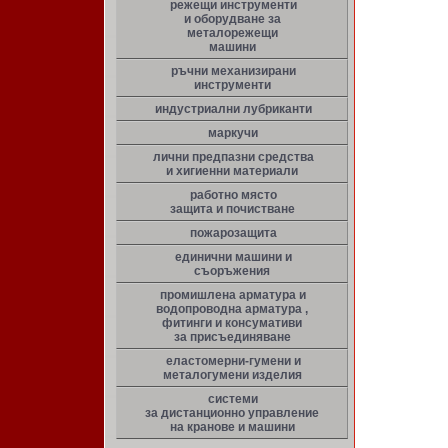
режещи инструменти
и оборудване за
металорежещи
машини
ръчни механизирани
инструменти
индустриални лубриканти
маркучи
лични предпазни средства
и хигиенни материали
работно място
защита и почистване
пожарозащита
единични машини и
съоръжения
промишлена арматура и
водопроводна арматура ,
фитинги и консумативи
за присъединяване
еластомерни-гумени и
металогумени изделия
системи
за дистанционно управление
на кранове и машини