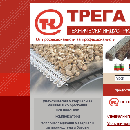
продукти
уплътнителни материали за
СПЕ
машини и съоръжения
под налягане
компенсатори
Специални г
топлоизолационни материали
Уплътнителн
за промишлени и битови