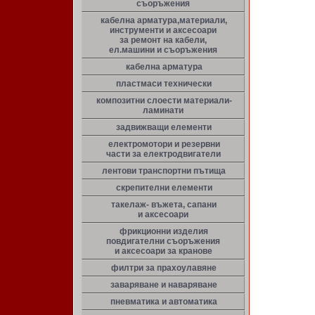
съоръжения
кабелна арматура,материали,
инструменти и аксесоари
за ремонт на кабели,
ел.машини и съоръжения
кабелна арматура
пластмаси технически
композитни слоести материали-
ламинати
задвижващи елементи
електромотори и резервни
части за електродвигатели
лентови транспортни пътища
скрепителни елементи
такелаж- въжета, сапани
и аксесоари
фрикционни изделия
повдигателни съоръжения
и аксесоари за кранове
филтри за прахоулавяне
заваряване и наваряване
пневматика и автоматика