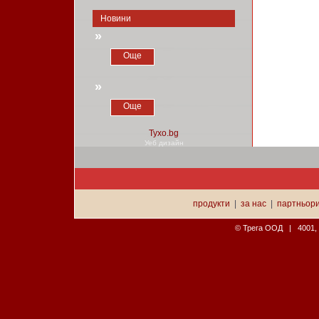
Новини
»
Още
»
Още
Уеб дизайн
продукти
|
за нас
|
партньор
© Трега ООД | 4001, П