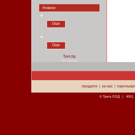
Новини
»
Още
»
Още
Уеб дизайн
продукти
|
за нас
|
партньор
© Трега ООД | 4001, П