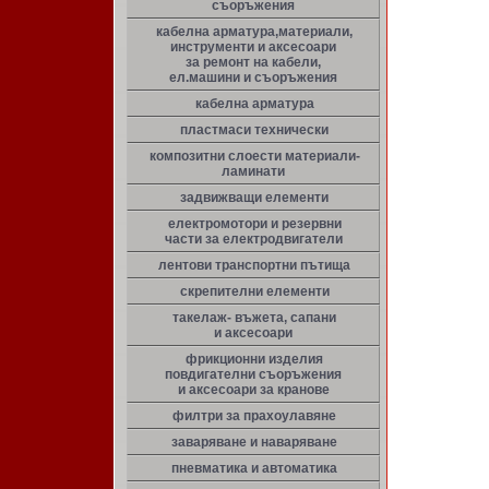
съоръжения
кабелна арматура,материали,
инструменти и аксесоари
за ремонт на кабели,
ел.машини и съоръжения
кабелна арматура
пластмаси технически
композитни слоести материали-
ламинати
задвижващи елементи
електромотори и резервни
части за електродвигатели
лентови транспортни пътища
скрепителни елементи
такелаж- въжета, сапани
и аксесоари
фрикционни изделия
повдигателни съоръжения
и аксесоари за кранове
филтри за прахоулавяне
заваряване и наваряване
пневматика и автоматика