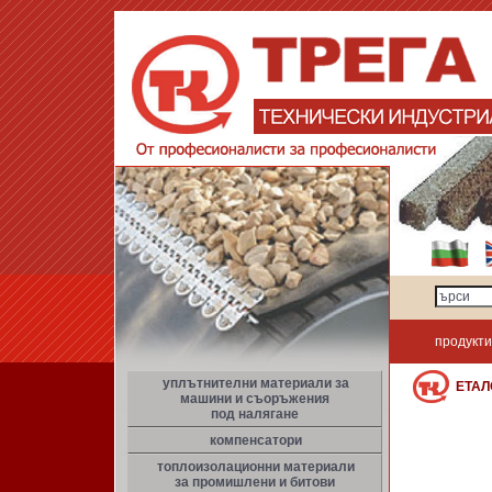
продукти
уплътнителни материали за
ЕТА
машини и съоръжения
под налягане
компенсатори
топлоизолационни материали
за промишлени и битови