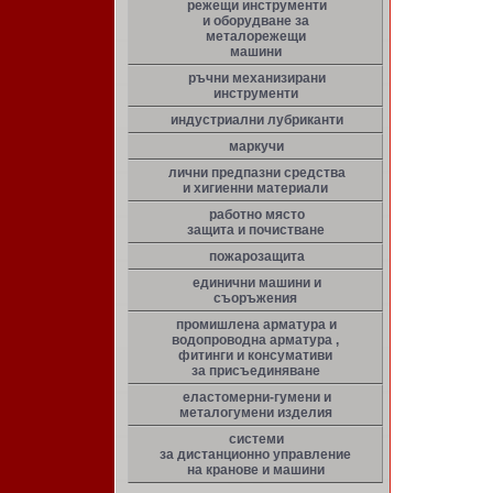
режещи инструменти
и оборудване за
металорежещи
машини
ръчни механизирани
инструменти
индустриални лубриканти
маркучи
лични предпазни средства
и хигиенни материали
работно място
защита и почистване
пожарозащита
единични машини и
съоръжения
промишлена арматура и
водопроводна арматура ,
фитинги и консумативи
за присъединяване
еластомерни-гумени и
металогумени изделия
системи
за дистанционно управление
на кранове и машини