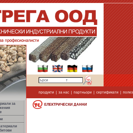
продукти
|
за нас
|
партньори
|
сертификати
|
полез
риали за
ЕЛЕКТРИЧЕСКИ ДАННИ
жения
е
ри
материали
битови