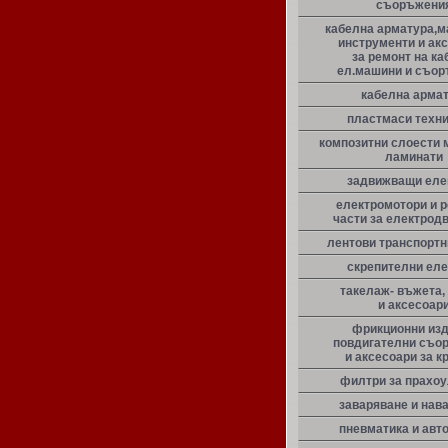
съоръжени
кабелна арматура,м
инструменти и ак
за ремонт на ка
ел.машини и съо
кабелна арма
пластмаси техн
композитни слоести 
ламинати
задвижващи еле
електромотори и 
части за електрод
лентови транспорт
скрепителни ел
такелаж- въжета,
и аксесоар
фрикционни из
повдигателни съо
и аксесоари за к
филтри за прахо
заваряване и нав
пневматика и авт