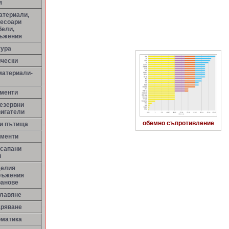
я
атериали,
сесоари
бели,
ръжения
тура
ически
материали-
менти
резервни
вигатели
обемно съпротивление
ни пътища
ементи
 сапани
и
делия
ръжения
ранове
улавяне
аряване
оматика