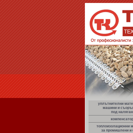
уплътнителни мате
машини и съоръ
под наляган
компенсато
топлоизолационни 
за промишлени и 