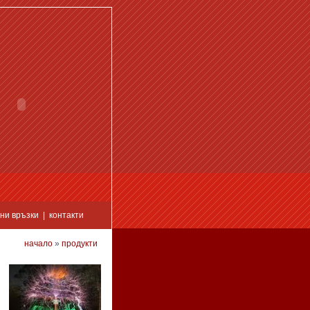
ни връзки
|
контакти
начало
»
продукти