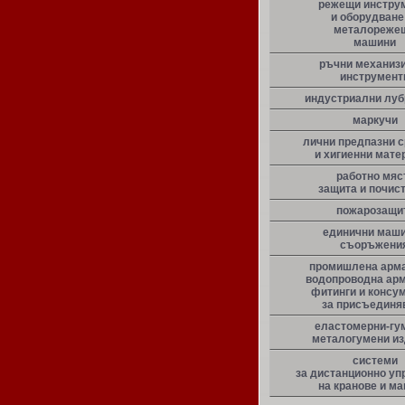
режещи инстру
и оборудване
металореже
машини
ръчни механиз
инструмент
индустриални луб
маркучи
лични предпазни 
и хигиенни мате
работно мяс
защита и почис
пожарозащи
единични маши
съоръжени
промишлена арма
водопроводна арм
фитинги и консу
за присъединя
еластомерни-гу
металогумени и
системи
за дистанционно уп
на кранове и м