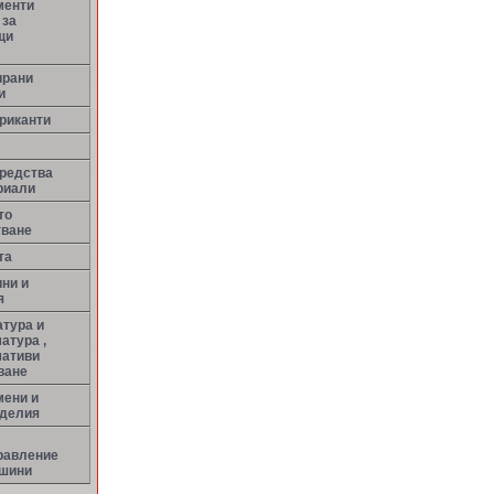
менти
 за
щи
ирани
и
риканти
средства
риали
то
тване
та
ни и
я
тура и
атура ,
мативи
ване
мени и
зделия
равление
ашини