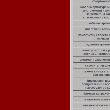
съоръжени
кабелна арматура,м
инструменти и ак
за ремонт на ка
ел.машини и съо
кабелна арма
пластмаси техн
композитни слоести 
ламинати
задвижващи еле
електромотори и 
части за електрод
лентови транспорт
скрепителни ел
такелаж- въжета,
и аксесоар
фрикционни из
повдигателни съо
и аксесоари за к
филтри за прахо
заваряване и нав
пневматика и авт