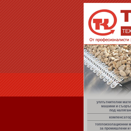
уплътнителни мате
машини и съоръ
под наляган
компенсато
топлоизолационни 
за промишлени и 