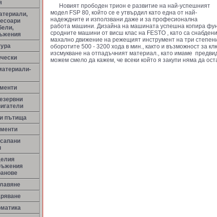
я
Новият прободен трион е развитие на най-успешният
модел FSP 80, който се е утвърдил като една от най-
атериали,
надеждните и използвани даже и за професионална
сесоари
работа машини. Дизайна на машината успешна копира фу
бели,
сродните машини от висш клас на FESTO , като са снабдени
ръжения
махално движение на режещият инструмент на три степени
тура
оборотите 500 - 3200 хода в мин., както и възможност за к
изсмукване на отпадъчният материал., като имаме предви
ически
можем смело да кажем, че всеки който я закупи няма да ос
материали-
менти
резервни
вигатели
ни пътища
ементи
 сапани
и
делия
ръжения
ранове
улавяне
аряване
оматика