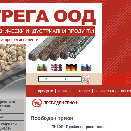
продукти
|
за нас
|
партньори
|
сертификати
|
полез
риали за
ПРОБОДЕН ТРИОН
жения
е
ри
Прободен трион
материали
ТН60Е - Прободен трион - зеге!
битови