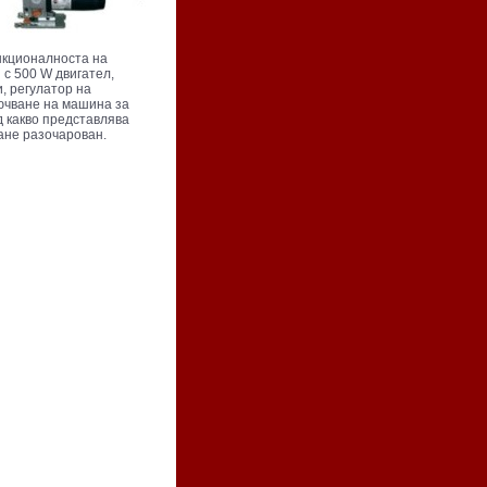
нкционалноста на
 с 500 W двигател,
, регулатор на
лючване на машина за
д какво представлява
тане разочарован.