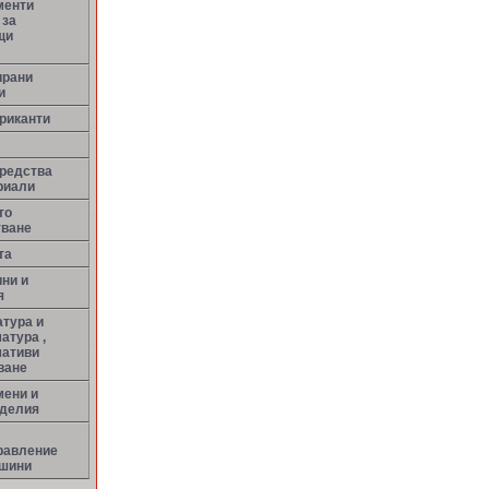
менти
 за
щи
ирани
и
риканти
средства
риали
то
тване
та
ни и
я
тура и
атура ,
мативи
ване
мени и
зделия
равление
ашини