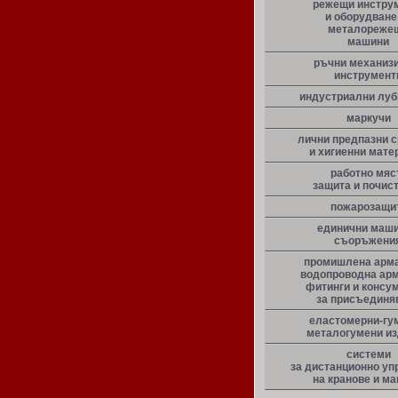
режещи инстру
и оборудване
металореже
машини
ръчни механиз
инструмент
индустриални луб
маркучи
лични предпазни 
и хигиенни мате
работно мяс
защита и почис
пожарозащи
единични маши
съоръжени
промишлена арма
водопроводна арм
фитинги и консу
за присъединя
еластомерни-гу
металогумени и
системи
за дистанционно уп
на кранове и м