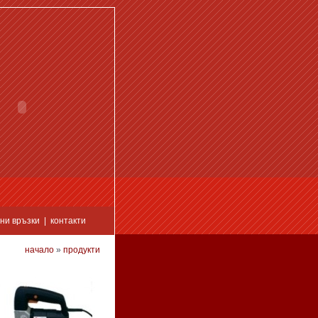
ни връзки
|
контакти
начало
»
продукти